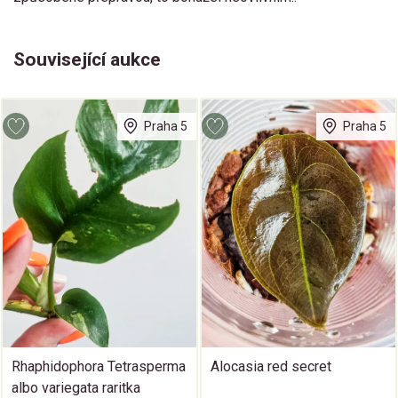
Související aukce
Praha 5
Praha 5
Rhaphidophora Tetrasperma
Alocasia red secret
albo variegata raritka