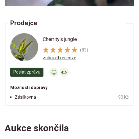
Prodejce
Cherrity's jungle
(83)
zobrazit recenze
Poslat zprávu
Možnosti dopravy
Zásilkovna
90 Kč
Aukce skončila