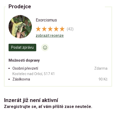
Prodejce
Exorcismus
(42)
zobrazit recenze
Poslat zprávu
Možnosti dopravy
Osobní převzetí
Zdarma
Kostelec nad Orlicí, 517 41
Zásilkovna
90 Kč
Inzerát již není aktivní
Zaregistrujte se, ať vám příště zase neuteče.