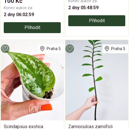
100 Kč
Konec aukce za:
2 dny 05:48:59
Konec aukce za:
2 dny 06:02:59
Přihodit
Přihodit
Praha 5
Praha 5
Scindapsus exotica
Zamioculcas zamiifoli