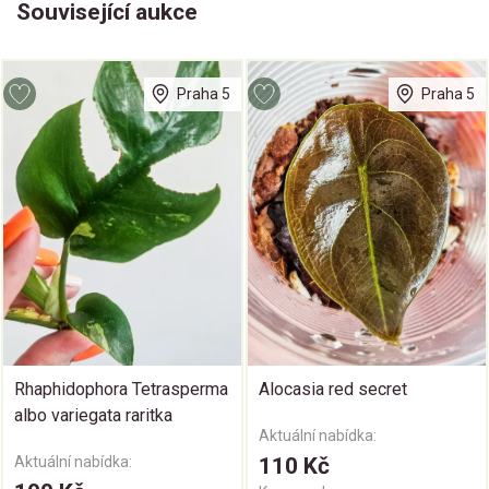
Související aukce
Praha 5
Praha 5
Rhaphidophora Tetrasperma
Alocasia red secret
albo variegata raritka
Aktuální nabídka:
Aktuální nabídka:
110 Kč