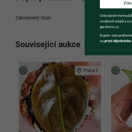
Získ
Odesláním formulář
Zakořenený řízek.
osobních údajů a se 
gardemo.cz.
Kupón vám pošleme n
na
první objednávku
Související aukce
Praha 5