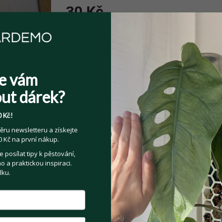
30 Kč
e vám
ut dárek?
Sdílejte na:
Facebook
Twitter
Email
 Kč!
ěru newsletteru a získejte
Kategorie:
Pokojové rostliny
 Kč na první nákup.
posílat tipy k pěstování,
 a praktickou inspiraci.
lku.
t se prodejce