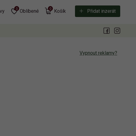
0
0
vy
Oblíbené
Košík
Přidat inzerát
Vypnout reklamy?