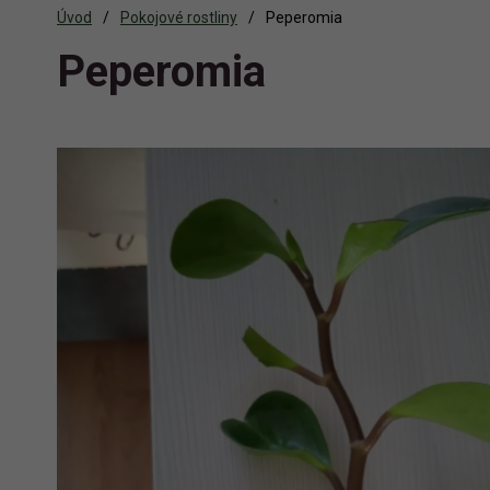
Úvod
Pokojové rostliny
Peperomia
Peperomia