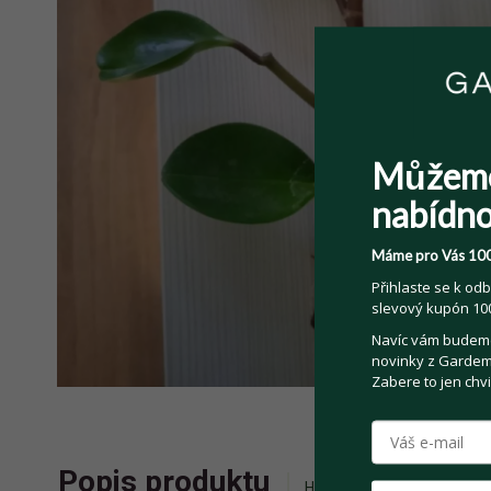
Můžem
nabídno
Máme pro Vás 100
Přihlaste se k odb
slevový kupón 100
Navíc vám budeme 
novinky z Gardemo
Zabere to jen chvi
Popis produktu
Historie příhozů
Zepta