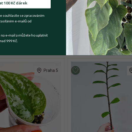
at 100 Kč dárek
e souhlasíte se zpracováním
zasíláním e-mailů od
a e-mail a můžete ho uplatnit
nad 999 Kč.
Praha 5