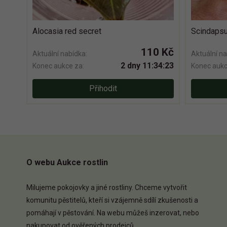
Alocasia red secret
Scindapsu
110 Kč
Aktuální nabídka:
Aktuální na
2 dny 11:34:22
Konec aukce za:
Konec aukc
Přihodit
O webu Aukce rostlin
Milujeme pokojovky a jiné rostliny. Chceme vytvořit
komunitu pěstitelů, kteří si vzájemně sdílí zkušenosti a
pomáhají v pěstování. Na webu můžeš inzerovat, nebo
nakupovat od ověřených prodejců.