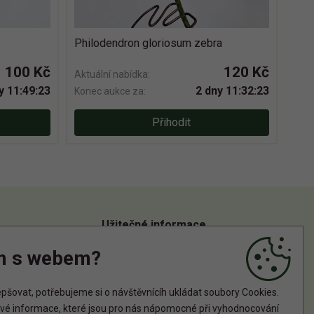
Philodendron gloriosum zebra
100 Kč
120 Kč
Aktuální nabídka:
y 11:49:22
2 dny 11:32:22
Konec aukce za:
Přihodit
Užitečné informace
m s webem?
Informace o zpracování osobních údajů
Zásady používání cookies
šovat, potřebujeme si o návštěvnícíh ukládat soubory Cookies.
tové informace, které jsou pro nás nápomocné při vyhodnocování