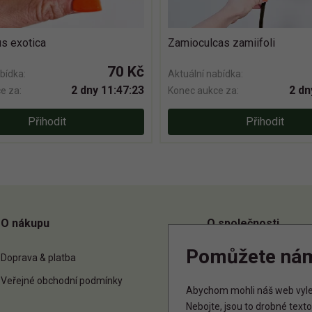
s exotica
Zamioculcas zamiifoli
70 Kč
bídka:
Aktuální nabídka:
2 dny 11:47:22
2 dn
e za:
Konec aukce za:
Přihodit
Přihodit
O nákupu
O společnosti
Pomůžete ná
Doprava & platba
O nás
Veřejné obchodní podmínky
Kontakt
Abychom mohli náš web vylep
Nebojte, jsou to drobné tex