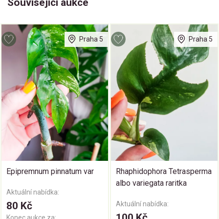
Související aukce
Praha 5
Praha 5
Epipremnum pinnatum var
Rhaphidophora Tetrasperma
albo variegata raritka
Aktuální nabídka:
80 Kč
Aktuální nabídka:
100 Kč
Konec aukce za: