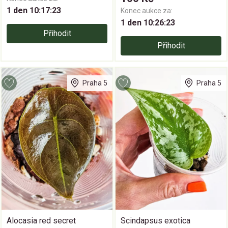
1 den 10:17:23
Konec aukce za:
1 den 10:26:23
Přihodit
Přihodit
Praha 5
Praha 5
Alocasia red secret
Scindapsus exotica