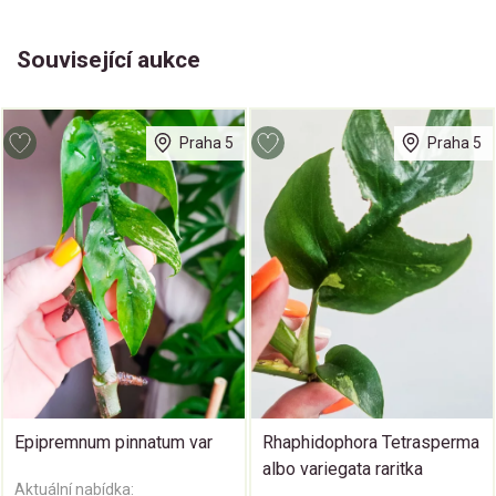
Související aukce
Praha 5
Praha 5
Epipremnum pinnatum var
Rhaphidophora Tetrasperma
albo variegata raritka
Aktuální nabídka: