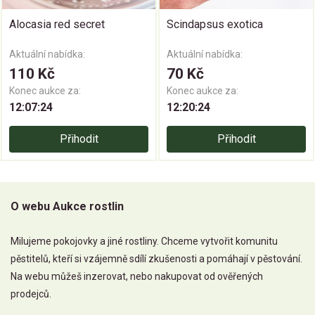
Alocasia red secret
Scindapsus exotica
Aktuální nabídka:
Aktuální nabídka:
110 Kč
70 Kč
Konec aukce za:
Konec aukce za:
12:07:23
12:20:23
Přihodit
Přihodit
O webu Aukce rostlin
Milujeme pokojovky a jiné rostliny. Chceme vytvořit komunitu
pěstitelů, kteří si vzájemně sdílí zkušenosti a pomáhají v pěstování.
Na webu můžeš inzerovat, nebo nakupovat od ověřených
prodejců.