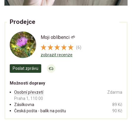
Prodejce
Moji oblíbenci 🌱
(6)
zobrazit recenze
Poslat zprávu
Možnosti dopravy
Osobní převzetí
Zdarma
Praha 1, 110 00
Zásilkovna
89 Kč
Česká pošta - balík na poštu
90 Kč