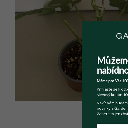
Můžem
nabídno
Máme pro Vás 100
Přihlaste se k odb
slevový kupón 100
Navíc vám budeme 
novinky z Gardemo
Zabere to jen chvi