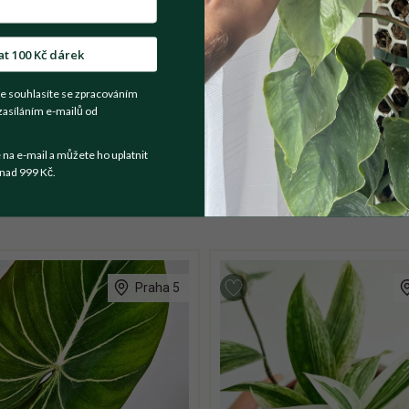
t se prodejce
at 100 Kč dárek
e souhlasíte se zpracováním
ována z řízku mé mateřské rostliny. Dnes je rostlina již krásn
zasíláním e-mailů od
podmínky.
a e-mail a můžete ho uplatnit
nad 999 Kč.
Praha 5