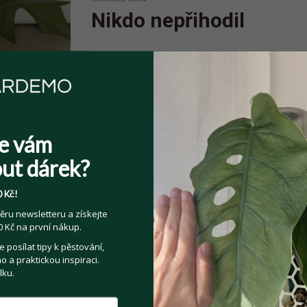
Nikdo nepřihodil
Spolehlivý prodejce
Prodejce má více jak 10 pozitivních
hodnocení.
e vám
ut dárek?
 Kč!
Sdílejte na:
ěru newsletteru a získejte
 Kč na první nákup.
Facebook
Twitter
Email
posílat tipy k pěstování,
 a praktickou inspiraci.
lku.
Kategorie:
Pokojové rostliny