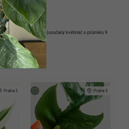
ě vzrostlá a zakořeněná (součaný květináč o průměru 9
Praha 5
Praha 5