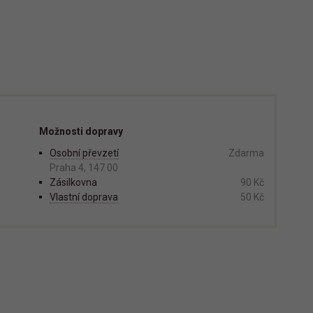
a
Možnosti dopravy
Osobní převzetí
Zdarma
Praha 4, 147 00
Zásilkovna
90 Kč
Vlastní doprava
50 Kč