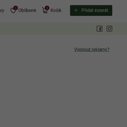
0
0
vy
Oblíbené
Košík
Přidat inzerát
Vypnout reklamy?