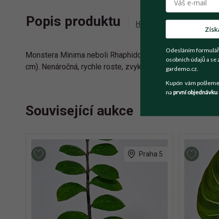
Popis produktu
Historie příhozů
Zepta
Získ
Odesláním formulář
Monstera Minima neboli Rhaphidophora tetrasperma vypěst
osobních údajů a se 
cm). Nenáročná, rychle roste, zvyklá na běžné pokojové 
gardemo.cz.
Kupón vám pošleme n
na
první objednávku
Související aukce
Praha 5