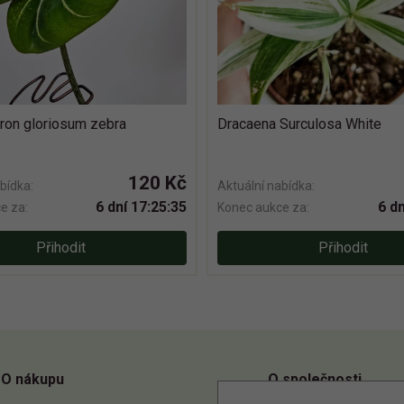
ron gloriosum zebra
Dracaena Surculosa White
120 Kč
bídka:
Aktuální nabídka:
6 dní 17:25:34
6 dn
e za:
Konec aukce za:
Přihodit
Přihodit
O nákupu
O společnosti