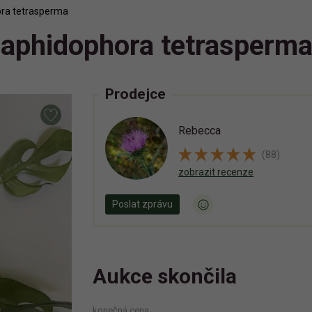
ra tetrasperma
aphidophora tetrasperm
Prodejce
Rebecca
(88)
zobrazit recenze
Poslat zprávu
Aukce skončila
konečná cena