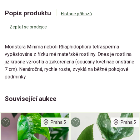
Popis produktu
Historie příhozů
Zeptat se prodejce
Monstera Minima neboli Rhaphidophora tetrasperma
vypěstována z řízku mé mateřské rostliny. Dnes je rostlina
již krásně vzrostlá a zakořeněná (součaný květináč onstraně
7 cm). Nenáročná, rychle roste, zvyklá na běžné pokojové
podmínky.
Související aukce
Praha 5
Praha 5