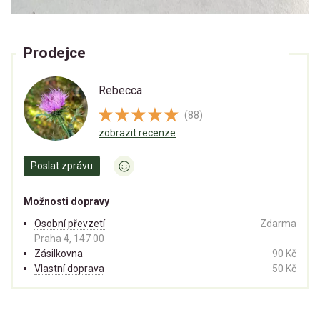
Prodejce
Rebecca
(88)
zobrazit recenze
Poslat zprávu
Možnosti dopravy
Osobní převzetí
Zdarma
Praha 4, 147 00
Zásilkovna
90 Kč
Vlastní doprava
50 Kč