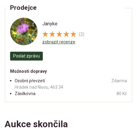
Prodejce
Janyke
(2)
zobrazit recenze
Poslat zprávu
Možnosti dopravy
Osobní převzetí
Zdarma
Hrádek nad Nisou, 463 34
Zásilkovna
80 Kč
Aukce skončila