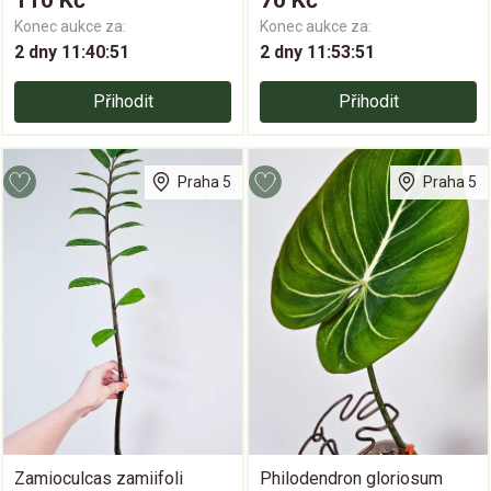
110 Kč
70 Kč
Konec aukce za:
Konec aukce za:
2 dny 11:40:50
2 dny 11:53:50
Přihodit
Přihodit
Praha 5
Praha 5
Zamioculcas zamiifoli
Philodendron gloriosum