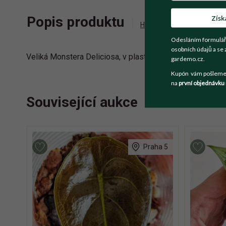
Získ
Popis produktu
Historie příhozů
Zepta
Odesláním formulář
osobních údajů a se 
Veliká Monstera Deliciosa, v plastovém květináči v mnou 
gardemo.cz.
Kupón vám pošleme n
na
první objednávku
Související aukce
Praha 5