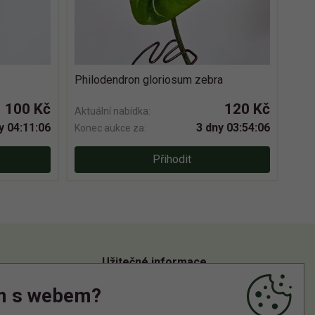
Philodendron gloriosum zebra
100 Kč
120 Kč
Aktuální nabídka:
y 04:11:06
3 dny 03:54:06
Konec aukce za:
Přihodit
Užitečné informace
m s webem?
Informace o zpracování osobních údajů