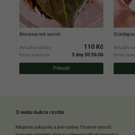
Alocasia red secret
Scindapsu
110 Kč
Aktuální nabídka:
Aktuální na
3 dny 03:56:06
Konec aukce za:
Konec aukc
Přihodit
O webu Aukce rostlin
Milujeme pokojovky a jiné rostliny. Chceme vytvořit
komunitu pěstitelů, kteří si vzájemně sdílí zkušenosti a