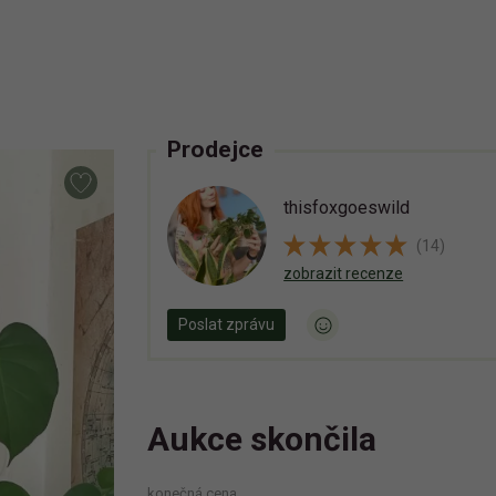
Prodejce
thisfoxgoeswild
(14)
zobrazit recenze
Poslat zprávu
Aukce skončila
konečná cena