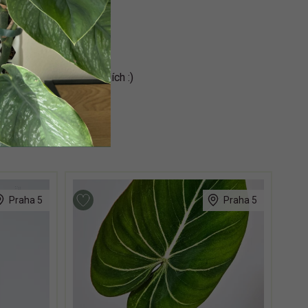
ní odběr v Praze - Kyjích :)
Praha 5
Praha 5