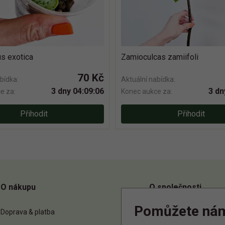
s exotica
Zamioculcas zamiifoli
70 Kč
bídka:
Aktuální nabídka:
3 dny 04:09:06
3 dn
e za:
Konec aukce za:
Přihodit
Přihodit
O nákupu
O společnosti
Pomůžete ná
Doprava & platba
O nás