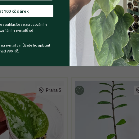
at 100 Kč dárek
t se prodejce
e souhlasíte se zpracováním
zasíláním e-mailů od
namíchaném substrátu, ošetřená proti parazitům. Prosím jen osob
a e-mail a můžete ho uplatnit
nad 999 Kč.
Praha 5