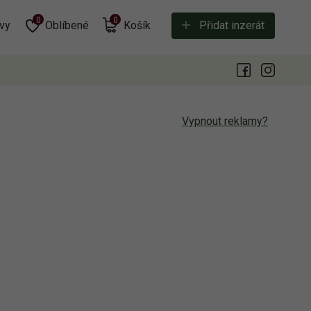
0
0
vy
Oblíbené
Košík
Přidat inzerát
Vypnout reklamy?