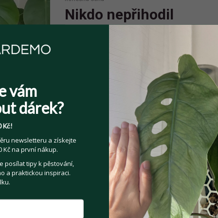
Nikdo nepřihodil
Spolehlivý prodejce
Prodejce má více jak 10 pozitivních
e vám
hodnocení.
ut dárek?
 Kč!
ěru newsletteru a získejte
 Kč na první nákup.
Sdílejte na:
posílat tipy k pěstování,
Facebook
Twitter
Email
 a praktickou inspiraci.
lku.
Kategorie:
Pokojové rostliny