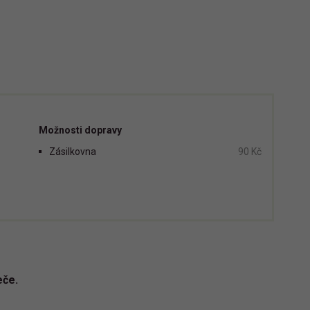
Možnosti dopravy
Zásilkovna
90 Kč
eče.