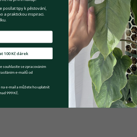
posílat tipy k pěstování,
 a praktickou inspiraci.
Registrovat se
lku.
Sdílejte na:
at 100 Kč dárek
Facebook
Twitter
Email
e souhlasíte se zpracováním
zasíláním e-mailů od
Kategorie:
Pokojové rostliny
a e-mail a můžete ho uplatnit
nad 999 Kč.