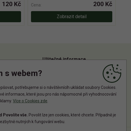
120 Kč
200 Kč
Cena:
Zobrazit detail
Užitečné informace
m s webem?
Informace o zpracování osobních údajů
Zásady používání cookies
šovat, potřebujeme si o návštěvnícíh ukládat soubory Cookies.
tové informace, které jsou pro nás nápomocné při vyhodnocování
reklamy.
Více o Cookies zde
.
 Povolíte vše.
Povolit lze jen cookies, které chcete. Případně je
ezbytně nutných k fungování webu.