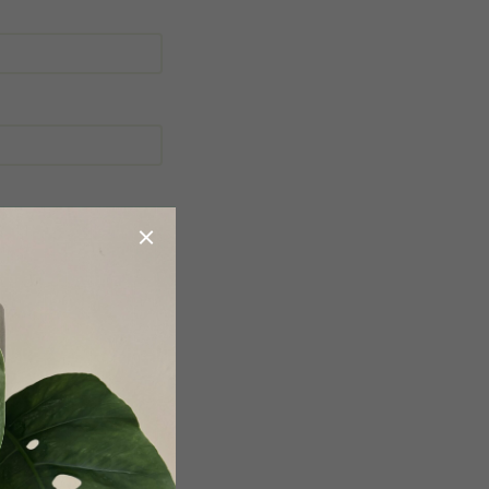
obchodními podmínkami
.
a účelem registrace.