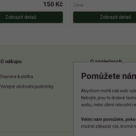
150 Kč
Cena:
Zobrazit detail
Zobrazit detail
O nákupu
O společnosti
Pomůžete ná
Doprava & platba
O nás
Veřejné obchodní podmínky
Kontakt
Abychom mohli náš web vylep
Nebojte, jsou to drobné tex
webu, nebo cílení relevatní 
Velmi nám pomůžete, pokud
možné zákazat vše, kromě n