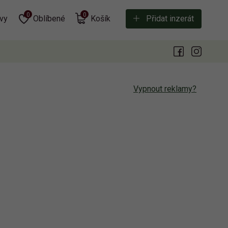
0
0
vy
Oblíbené
Košík
Přidat inzerát
Vypnout reklamy?