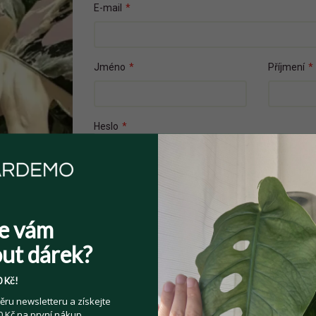
E-mail
*
Jméno
*
Příjmení
*
Heslo
*
Přečetl(a) jsem si a souhlasím s
Veřejnými 
e vám
Souhlasím se zpracováním osobních údajů z
ut dárek?
Více informací zde
.
 Kč!
ěru newsletteru a získejte
 Kč na první nákup.