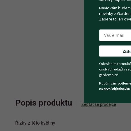
Navíc vám budeme 
novinky z Gardemo
Zabere to jen chvi
Získ
Odesláním formulář
osobních údajů a se 
gardemo.cz.
Kupón vám pošleme n
na
první objednávku
Popis produktu
Zeptat se prodejce
Řízky z této květiny