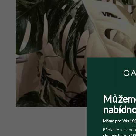
Můžem
nabídno
Máme pro Vás 100
Přihlaste se k odb
slevový kupón 100