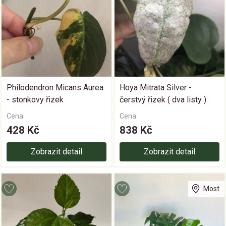
Philodendron Micans Aurea
Hoya Mitrata Silver -
- stonkovy řizek
čerstvý řizek ( dva listy )
Cena:
Cena:
428 Kč
838 Kč
Zobrazit detail
Zobrazit detail
Most