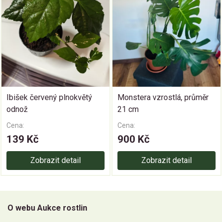
Ibišek červený plnokvětý
Monstera vzrostlá, průměr
odnož
21 cm
Cena:
Cena:
139 Kč
900 Kč
Zobrazit detail
Zobrazit detail
O webu Aukce rostlin