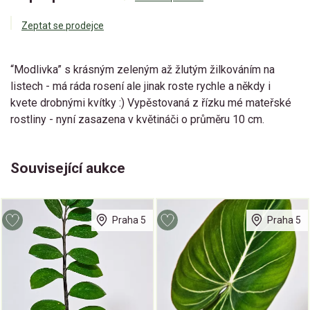
Zeptat se prodejce
“Modlivka” s krásným zeleným až žlutým žilkováním na
listech - má ráda rosení ale jinak roste rychle a někdy i
kvete drobnými kvítky :) Vypěstovaná z řízku mé mateřské
rostliny - nyní zasazena v květináči o průměru 10 cm.
Související aukce
Praha 5
Praha 5