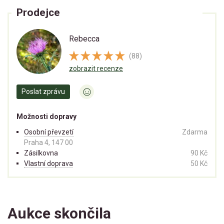
Prodejce
Rebecca
(88)
zobrazit recenze
Poslat zprávu
Možnosti dopravy
Osobní převzetí
Zdarma
Praha 4, 147 00
Zásilkovna
90 Kč
Vlastní doprava
50 Kč
Aukce skončila