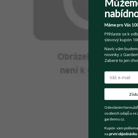
Můžem
nabídno
Máme pro Vás 100
Přihlaste se k odb
slevový kupón 100
Navíc vám budeme 
novinky z Gardemo
Zabere to jen chvi
Získ
Odesláním formulář
osobních údajů a se 
gardemo.cz.
Kupón vám pošleme n
na
první objednávku