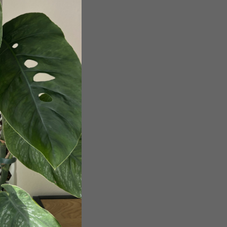
obchodními podmínkami
.
a účelem registrace.