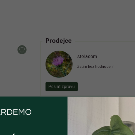
Prodejce
stelasom
Zatím bez hodnocení.
Poslat zprávu
Inzerát již není aktivní
Zaregistrujte se, ať vám příště zase neut