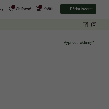
0
0
vy
Oblíbené
Košík
Přidat inzerát
Vypnout reklamy?