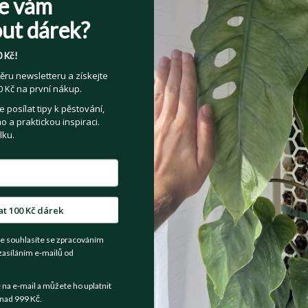
e vám
E-mail
*
ut dárek?
 Kč!
Jméno
*
Příjmení
*
ěru newsletteru a získejte
 Kč na první nákup.
posílat tipy k pěstování,
 a praktickou inspiraci.
Heslo
*
lku.
Přečetl(a) jsem si a souhlasím s
Veřejnými 
at 100 Kč dárek
Souhlasím se zpracováním osobních údajů z
e souhlasíte se zpracováním
Více informací zde
.
zasíláním e-mailů od
a e-mail a můžete ho uplatnit
nad 999 Kč.