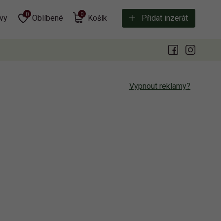
0
0
vy
Oblíbené
Košík
Přidat inzerát
Vypnout reklamy?