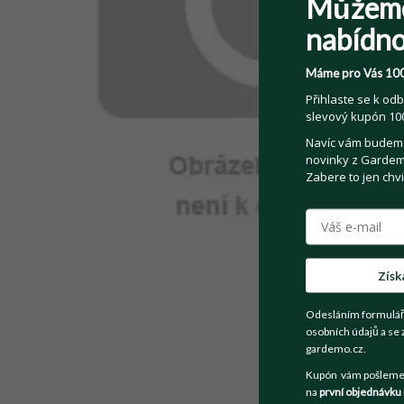
Můžem
nabídno
Máme pro Vás 100
Přihlaste se k odb
slevový kupón 100
Navíc vám budeme 
novinky z Gardemo
Zabere to jen chvi
Získ
Odesláním formulář
osobních údajů a se 
gardemo.cz.
Kupón vám pošleme n
na
první objednávku