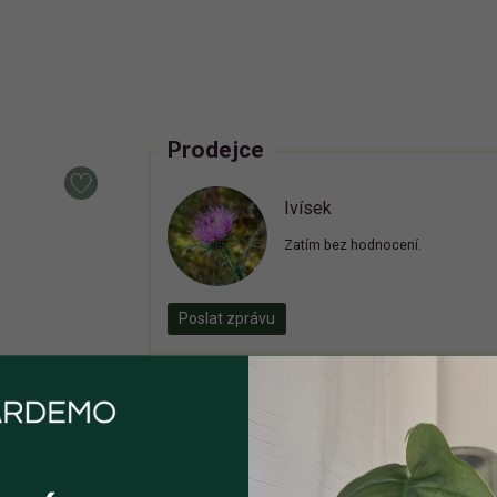
Prodejce
Ivísek
Zatím bez hodnocení.
Poslat zprávu
Inzerát již není aktivní
Zaregistrujte se, ať vám příště zase neut