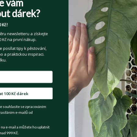
e vám
E-mail
*
ut dárek?
 Kč!
Jméno
*
Příjmení
*
ěru newsletteru a získejte
 Kč na první nákup.
posílat tipy k pěstování,
 a praktickou inspiraci.
Heslo
*
lku.
Přečetl(a) jsem si a souhlasím s
Veřejnými 
at 100 Kč dárek
Souhlasím se zpracováním osobních údajů z
e souhlasíte se zpracováním
Více informací zde
.
zasíláním e-mailů od
a e-mail a můžete ho uplatnit
nad 999 Kč.