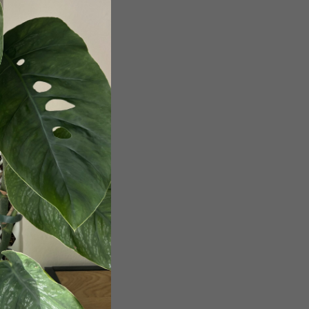
obchodními podmínkami
.
a účelem registrace.