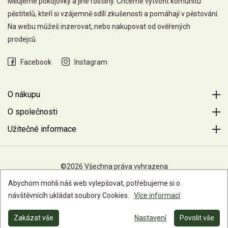
Milujeme pokojovky a jiné rostliny. Chceme vytvořit komunitu
pěstitelů, kteří si vzájemně sdílí zkušenosti a pomáhají v pěstování.
Na webu můžeš inzerovat, nebo nakupovat od ověřených
prodejců.
Facebook
Instagram
O nákupu
O společnosti
Užitečné informace
©2026 Všechna práva vyhrazena
Abychom mohli náš web vylepšovat, potřebujeme si o
návštěvnícíh ukládat soubory Cookies.
Více informací
Zakázat vše
Nastavení
Povolit vše