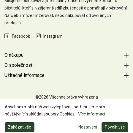
Milujeme pokojovky a jiné rostliny. Chceme vytvořit komunitu
pěstitelů, kteří si vzájemně sdílí zkušenosti a pomáhají v pěstování.
Na webu můžeš inzerovat, nebo nakupovat od ověřených
prodejců.
Facebook
Instagram
O nákupu
O společnosti
Užitečné informace
©2026 Všechna práva vyhrazena
Abychom mohli náš web vylepšovat, potřebujeme si o
návštěvnícíh ukládat soubory Cookies.
Více informací
Zakázat vše
Nastavení
Povolit vše