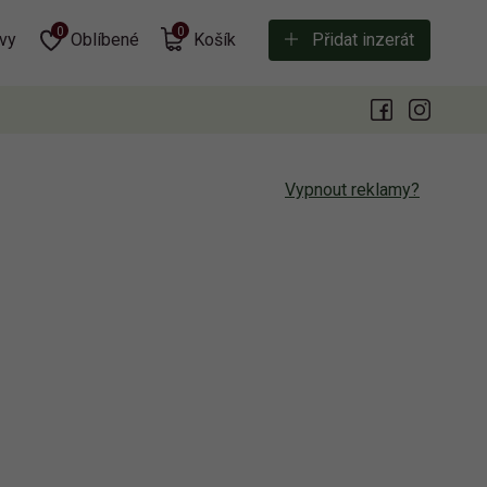
0
0
vy
Oblíbené
Košík
Přidat inzerát
Vypnout reklamy?