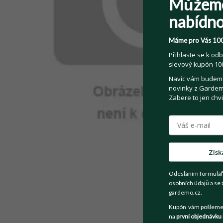
Můžem
nabídno
Máme pro Vás 100
Přihlaste se k odb
slevový kupón 100
Navíc vám budeme 
novinky z Gardemo
Zabere to jen chvi
Získ
Odesláním formulář
osobních údajů a se 
gardemo.cz.
Kupón vám pošleme n
na
první objednávku