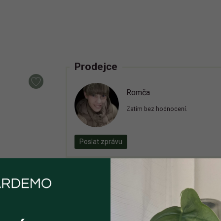
Prodejce
Romča
Zatím bez hodnocení.
Poslat zprávu
Inzerát již není aktivní
Zaregistrujte se, ať vám příště zase neut