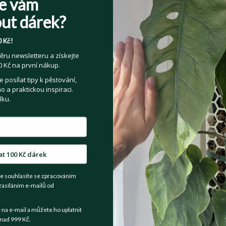
e vám
E-mail
*
ut dárek?
 Kč!
Jméno
*
Příjmení
*
ěru newsletteru a získejte
 Kč na první nákup.
posílat tipy k pěstování,
 a praktickou inspiraci.
Heslo
*
lku.
Přečetl(a) jsem si a souhlasím s
Veřejnými 
at 100 Kč dárek
Souhlasím se zpracováním osobních údajů z
e souhlasíte se zpracováním
Více informací zde
.
zasíláním e-mailů od
a e-mail a můžete ho uplatnit
nad 999 Kč.