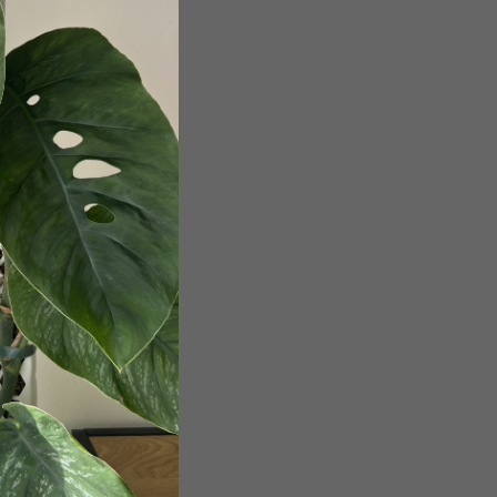
obchodními podmínkami
.
a účelem registrace.