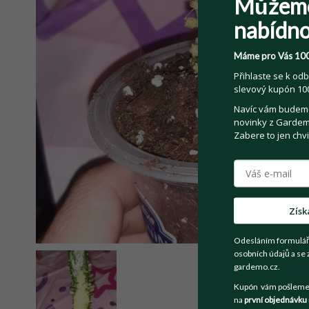
Můžem
nabídno
Máme pro Vás 100
Přihlaste se k odb
slevový kupón 100
Navíc vám budeme 
novinky z Gardemo
Zabere to jen chvi
Získ
Odesláním formulář
osobních údajů a se 
gardemo.cz.
Kupón vám pošleme n
na
první objednávku