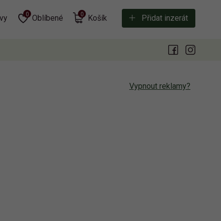
0
0
vy
Oblíbené
Košík
Přidat inzerát
Vypnout reklamy?