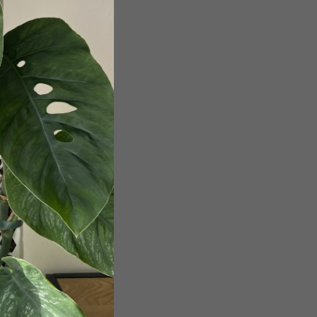
obchodními podmínkami
.
a účelem registrace.