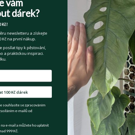
e vám
E-mail
*
ut dárek?
 Kč!
Jméno
*
Příjmení
*
ěru newsletteru a získejte
 Kč na první nákup.
posílat tipy k pěstování,
 a praktickou inspiraci.
Heslo
*
lku.
Přečetl(a) jsem si a souhlasím s
Veřejnými 
at 100 Kč dárek
Souhlasím se zpracováním osobních údajů z
e souhlasíte se zpracováním
Více informací zde
.
zasíláním e-mailů od
a e-mail a můžete ho uplatnit
nad 999 Kč.