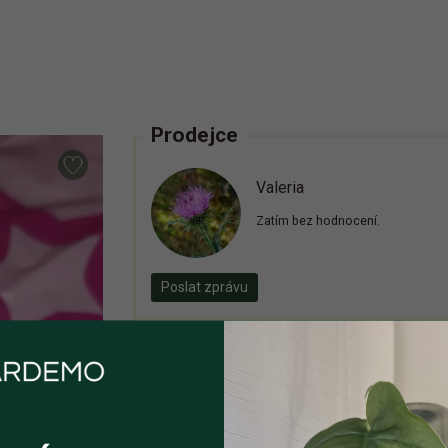
Prodejce
Valeria
Zatím bez hodnocení.
Poslat zprávu
Inzerát již není aktivní
Zaregistrujte se, ať vám příště zase neut