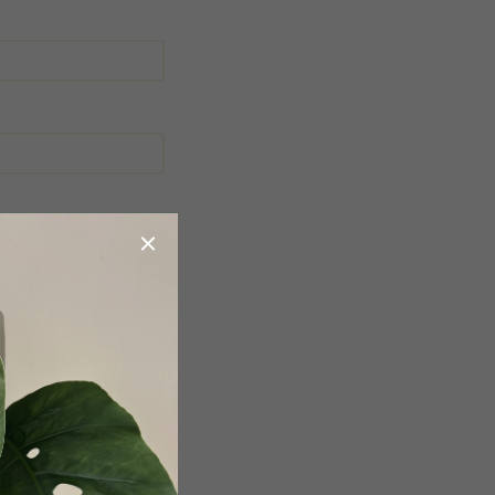
obchodními podmínkami
.
a účelem registrace.