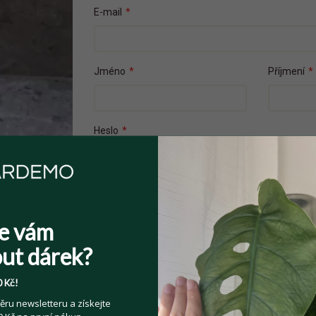
E-mail
*
Jméno
*
Příjmení
*
Heslo
*
Přečetl(a) jsem si a souhlasím s
Veřejnými 
e vám
Souhlasím se zpracováním osobních údajů z
ut dárek?
Více informací zde
.
 Kč!
ěru newsletteru a získejte