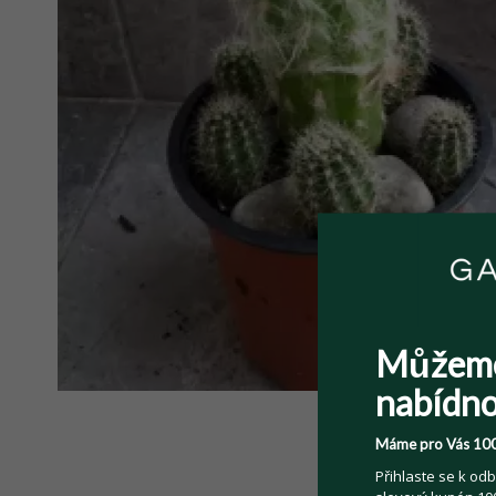
Můžem
nabídno
Máme pro Vás 100
Přihlaste se k odb