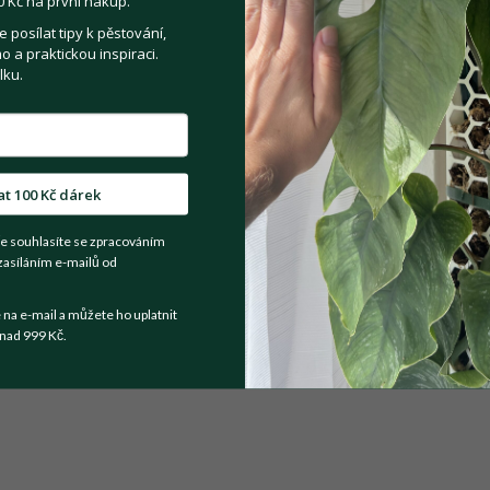
 Kč na první nákup.
posílat tipy k pěstování,
 a praktickou inspiraci.
Registrovat se
lku.
Sdílejte na:
at 100 Kč dárek
Facebook
Twitter
Email
e souhlasíte se zpracováním
zasíláním e-mailů od
Kategorie:
Pokojové rostliny
a e-mail a můžete ho uplatnit
nad 999 Kč.