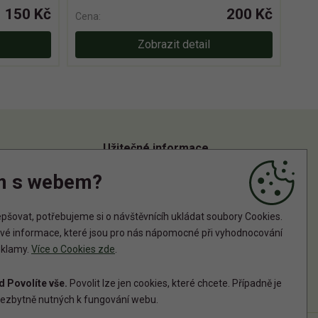
150 Kč
200 Kč
Cena:
Zobrazit detail
Užitečné informace
m s webem?
Informace o zpracování osobních údajů
Zásady používání cookies
šovat, potřebujeme si o návštěvnícíh ukládat soubory Cookies.
tové informace, které jsou pro nás nápomocné při vyhodnocování
reklamy.
Více o Cookies zde
.
 Povolíte vše.
Povolit lze jen cookies, které chcete. Případně je
ezbytně nutných k fungování webu.