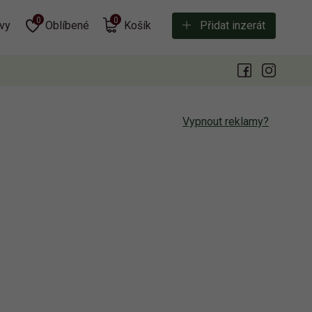
0
0
vy
Oblíbené
Košík
Přidat inzerát
Vypnout reklamy?