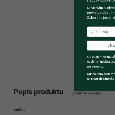
slevový kupón 100
Navíc vám budeme 
novinky z Gardemo
Zabere to jen chvi
Získ
Odesláním formulář
osobních údajů a se 
gardemo.cz.
Kupón vám pošleme n
na
první objednávku
Popis produktu
Zeptat se prodejce
Kaktus