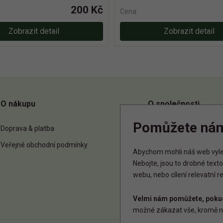
200 Kč
Cena:
Zobrazit detail
Zobrazit detail
O nákupu
O společnosti
Pomůžete ná
Doprava & platba
O nás
Veřejné obchodní podmínky
Kontakt
Abychom mohli náš web vylep
Nebojte, jsou to drobné tex
webu, nebo cílení relevatní 
Velmi nám pomůžete, pokud
možné zákazat vše, kromě n