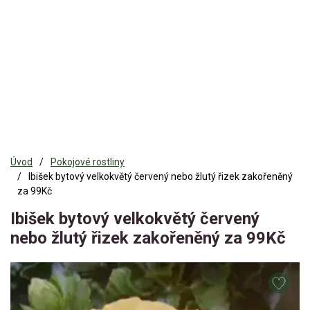
Úvod
Pokojové rostliny
Ibišek bytový velkokvětý červený nebo žlutý řizek zakořeněný
za 99Kč
Ibišek bytový velkokvětý červený
nebo žlutý řizek zakořeněný za 99Kč