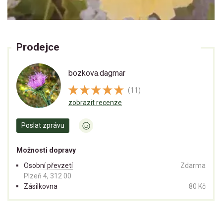
Prodejce
bozkova.dagmar
(11)
zobrazit recenze
Poslat zprávu
Možnosti dopravy
Osobní převzetí
Zdarma
Plzeň 4, 312 00
Zásilkovna
80 Kč