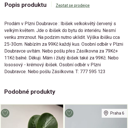
Popis produktu
Zeptat se prodejce
Prodám v Plzni Doubravce : Ibišek velkokvětý červený s
velkým květem. Jde o ibišek do bytu do interiéru. Nesmí
venku zmrznout. Na podzim nutno uklidit. Výška ibišku cca
25-30cm. Nabízím za 99Kč každý kus. Osobní odběr v Plzni
Doubravce uvítám. Nebo pošlu přes Zásilkovna za 79Kč+
11Kč balné. Děkuji. Mám i žlutý ibišek také za 99Kč. Nebo
lososový - krémový ibišek. Osobní odběr v Plzni
Doubravce. Nebo pošlu Zásilkovna. T: 777 595 123
Podobné produkty
Praha 6