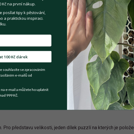
 Kč na první nákup.
posílat tipy k pěstování,
 a praktickou inspiraci.
Registrovat se
lku.
Sdílejte na:
at 100 Kč dárek
Facebook
Twitter
Email
e souhlasíte se zpracováním
zasíláním e-mailů od
Kategorie:
Pokojové rostliny
a e-mail a můžete ho uplatnit
nad 999 Kč.
. Pro představu velikosti, jeden dílek puzzlí na kterých je polo