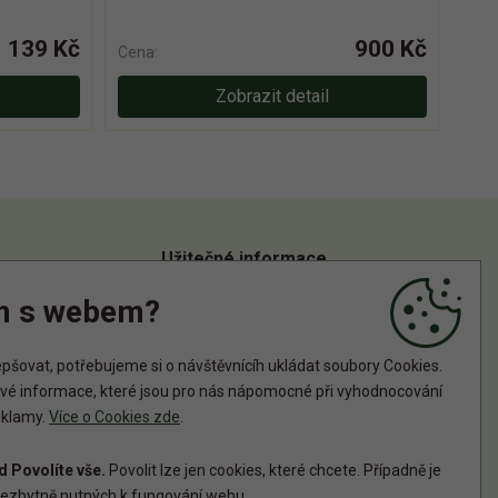
139 Kč
900 Kč
Cena:
Zobrazit detail
Užitečné informace
m s webem?
Informace o zpracování osobních údajů
Zásady používání cookies
šovat, potřebujeme si o návštěvnícíh ukládat soubory Cookies.
tové informace, které jsou pro nás nápomocné při vyhodnocování
reklamy.
Více o Cookies zde
.
 Povolíte vše.
Povolit lze jen cookies, které chcete. Případně je
ezbytně nutných k fungování webu.