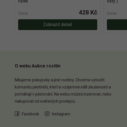
řizek
listy )
428 Kč
Cena:
Cena:
Zobrazit detail
O webu Aukce rostlin
Milujeme pokojovky a jiné rostliny. Chceme vytvořit
komunitu pěstitelů, kteří si vzájemně sdílí zkušenosti a
pomáhají v pěstování. Na webu můžeš inzerovat, nebo
nakupovat od ověřených prodejců.
Facebook
Instagram