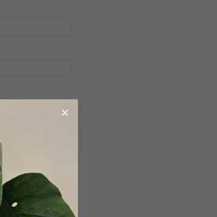
obchodními podmínkami
.
a účelem registrace.