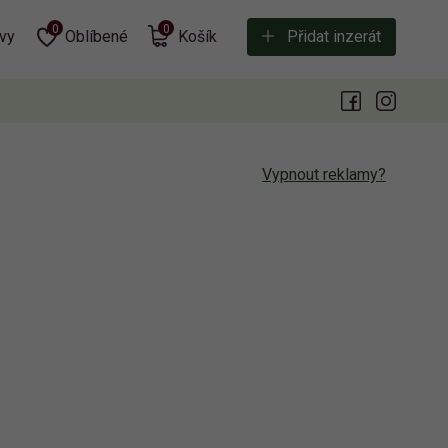
0
0
vy
Oblíbené
Košík
Přidat inzerát
Vypnout reklamy?