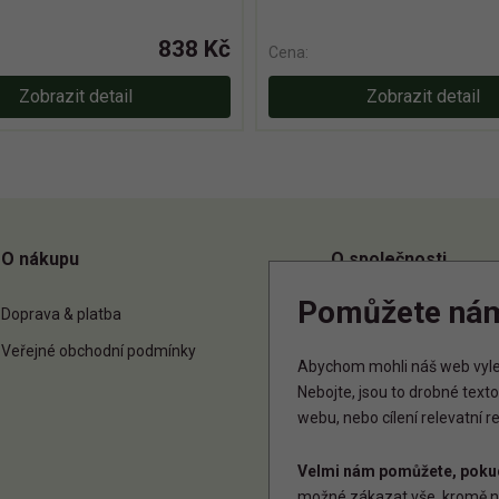
838 Kč
Cena:
Zobrazit detail
Zobrazit detail
O nákupu
O společnosti
Pomůžete ná
Doprava & platba
O nás
Veřejné obchodní podmínky
Kontakt
Abychom mohli náš web vylep
Nebojte, jsou to drobné tex
webu, nebo cílení relevatní 
Velmi nám pomůžete, pokud
možné zákazat vše, kromě n