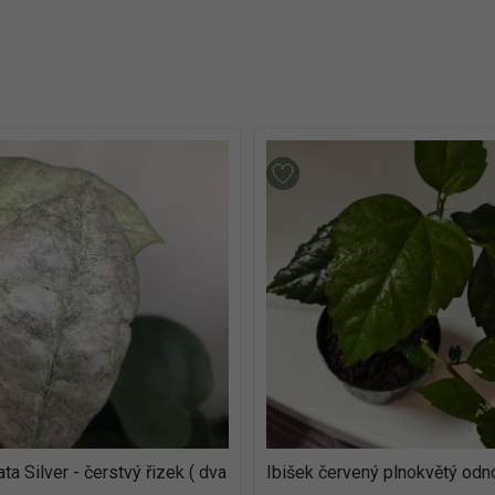
ta Silver - čerstvý řizek ( dva
Ibišek červený plnokvětý odn