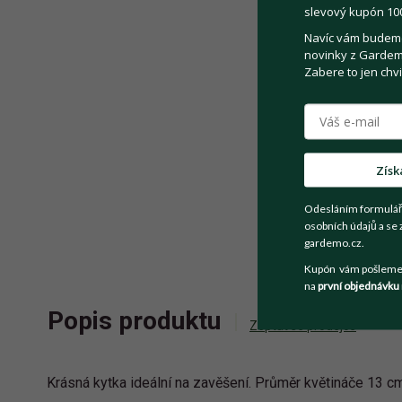
slevový kupón 100
Navíc vám budeme 
novinky z Gardemo
Zabere to jen chvi
Získ
Odesláním formulář
osobních údajů a se 
gardemo.cz.
Kupón vám pošleme n
na
první objednávku
Popis produktu
Zeptat se prodejce
Krásná kytka ideální na zavěšení. Průměr květináče 13 cm