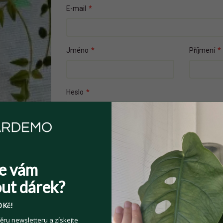
E-mail
*
Jméno
*
Příjmení
*
Heslo
*
Přečetl(a) jsem si a souhlasím s
Veřejnými 
e vám
Souhlasím se zpracováním osobních údajů z
Více informací zde
.
ut dárek?
 Kč!
ěru newsletteru a získejte