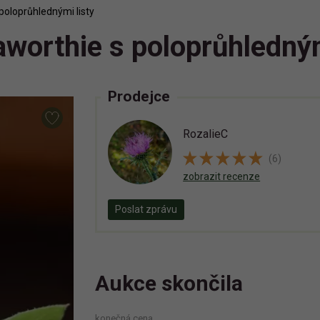
poloprůhlednými listy
aworthie s poloprůhledným
Prodejce
RozalieC
(6)
zobrazit recenze
Poslat zprávu
Aukce skončila
konečná cena