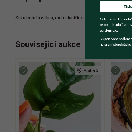
Získ
Sukulentní rostlina, ráda sluníčko a sucho, jen pozor na úp
Odesláním formulář
osobních údajů a se 
gardemo.cz.
Kupón vám pošleme n
Související aukce
na
první objednávku
Praha 5