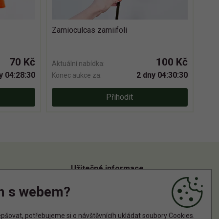
Zamioculcas zamiifoli
70 Kč
100 Kč
Aktuální nabídka:
y 04:28:30
2 dny 04:30:30
Konec aukce za:
Přihodit
Užitečné informace
m s webem?
Informace o zpracování osobních údajů
Zásady používání cookies
šovat, potřebujeme si o návštěvnícíh ukládat soubory Cookies.