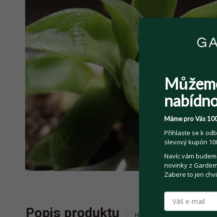
Můžem
nabídno
Máme pro Vás 100
Přihlaste se k odb
slevový kupón 100
Navíc vám budeme 
novinky z Gardemo
Zabere to jen chvi
Popis produktu
Historie příhozů
Zepta