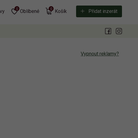
0
0
vy
Oblíbené
Košík
Přidat inzerát
Vypnout reklamy?