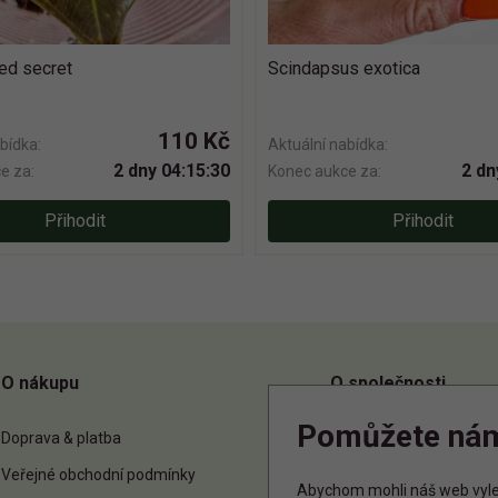
red secret
Scindapsus exotica
110 Kč
bídka:
Aktuální nabídka:
2 dny 04:15:30
2 dn
e za:
Konec aukce za:
Přihodit
Přihodit
O nákupu
O společnosti
Pomůžete ná
Doprava & platba
O nás
Veřejné obchodní podmínky
Kontakt
Abychom mohli náš web vylep