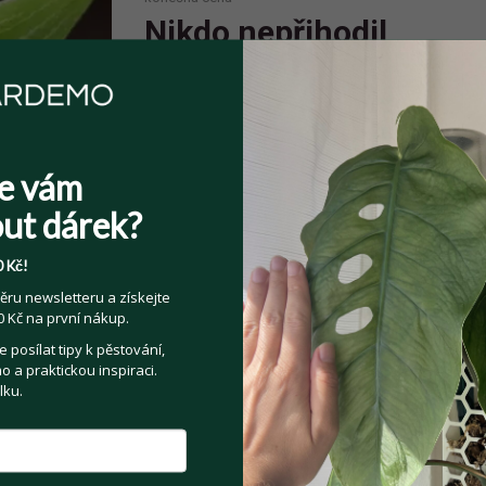
Nikdo nepřihodil
e vám
Sdílejte na:
ut dárek?
Facebook
Twitter
Email
 Kč!
ěru newsletteru a získejte
Kategorie:
Pokojové rostliny
 Kč na první nákup.
posílat tipy k pěstování,
 a praktickou inspiraci.
lku.
t se prodejce