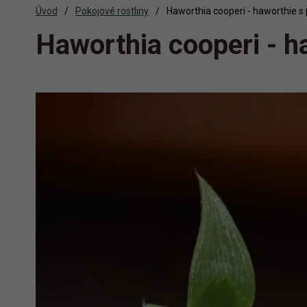
Úvod
Pokojové rostliny
Haworthia cooperi - haworthie s 
Haworthia cooperi - h