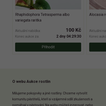
Rhaphidophora Tetrasperma albo
Alocasia 
variegata raritka
100 Kč
Aktuální nabídka:
Aktuální na
2 dny 04:29:30
Konec aukce za:
Konec aukc
Přihodit
O webu Aukce rostlin
Milujeme pokojovky a jiné rostliny. Chceme vytvořit
komunitu pěstitelů, kteří si vzájemně sdílí zkušenosti a
pomáhají v pěstování. Na webu můžeš inzerovat, nebo