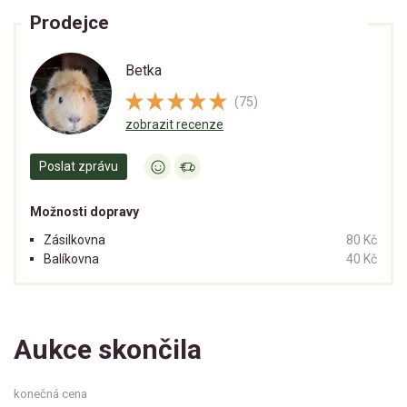
Prodejce
Betka
(75)
zobrazit recenze
Poslat zprávu
Možnosti dopravy
Zásilkovna
80 Kč
Balíkovna
40 Kč
Aukce skončila
konečná cena