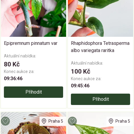
Epipremnum pinnatum var
Rhaphidophora Tetrasperma
albo variegata raritka
Aktuální nabídka:
80 Kč
Aktuální nabídka:
100 Kč
Konec aukce za:
09:36:45
Konec aukce za:
09:45:45
Přihodit
Přihodit
Praha 5
Praha 5