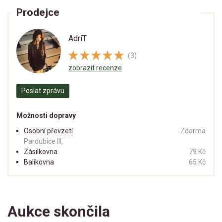
Prodejce
AdriT
(3)
zobrazit recenze
Poslat zprávu
Možnosti dopravy
Osobní převzetí
Zdarma
Pardubice III,
Zásilkovna
79 Kč
Balíkovna
65 Kč
Aukce skončila