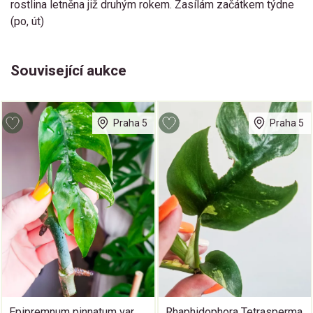
rostlina letněna již druhým rokem. Zasílám začátkem týdne
(po, út)
Související aukce
Praha 5
Praha 5
Epipremnum pinnatum var
Rhaphidophora Tetrasperma