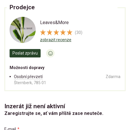
Prodejce
Leaves&More
(30)
zobrazit recenze
Poslat zprávu
Možnosti dopravy
Osobní převzetí
Zdarma
Šternberk, 785 01
Inzerát již není aktivní
Zaregistrujte se, ať vám příště zase neuteče.
E-mail
*