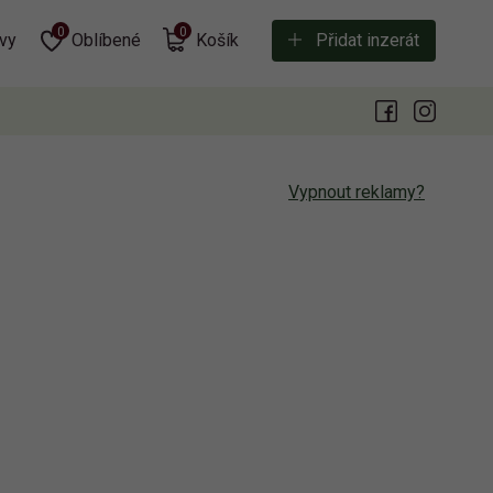
0
0
vy
Oblíbené
Košík
Přidat inzerát
Vypnout reklamy?