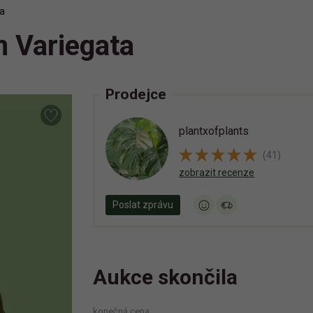
a
 Variegata
Prodejce
plantxofplants
(41)
zobrazit recenze
Poslat zprávu
Aukce skončila
konečná cena