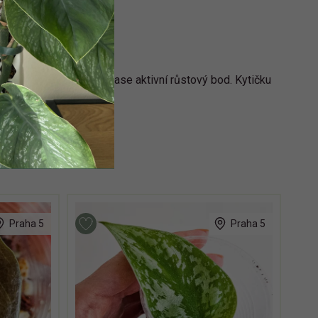
at dlouho než bude mít zase aktivní růstový bod. Kytičku
Praha 5
Praha 5