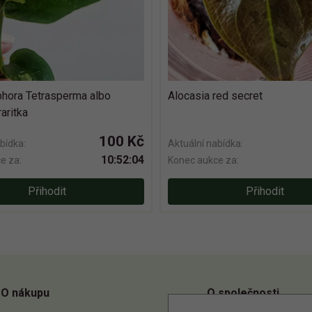
hora Tetrasperma albo
Alocasia red secret
raritka
100 Kč
bídka:
Aktuální nabídka:
10:52:03
e za:
Konec aukce za:
Přihodit
Přihodit
O nákupu
O společnosti