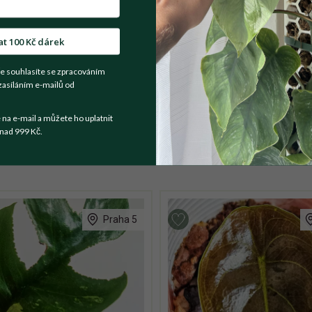
t se prodejce
at 100 Kč dárek
e souhlasíte se zpracováním
ravená na přesazení. Vršek rostliny je zastříhnutý, ale nebude trv
zasíláním e-mailů od
fiích, s tištěnou formou návodu na pěstovaní. :)
a e-mail a můžete ho uplatnit
nad 999 Kč.
Praha 5