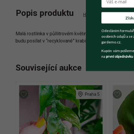
Popis produktu
Historie příhozů
Zepta
Získ
Odesláním formulář
Malá rostlinka v půllitrovém květináči. Zakořeněná a přip
osobních údajů a se 
budu posílat v “recyklované” krabici tak, jak je na fotogra
gardemo.cz.
Kupón vám pošleme n
na
první objednávku
Související aukce
Praha 5