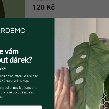
120 Kč
Spolehlivý prodejce
Prodejce má více jak 10 pozitivních
hodnocení.
e vám
ut dárek?
 Kč!
Sdílejte na:
ěru newsletteru a získejte
 Kč na první nákup.
Facebook
Twitter
Email
posílat tipy k pěstování,
 a praktickou inspiraci.
lku.
Kategorie:
Pokojové rostliny