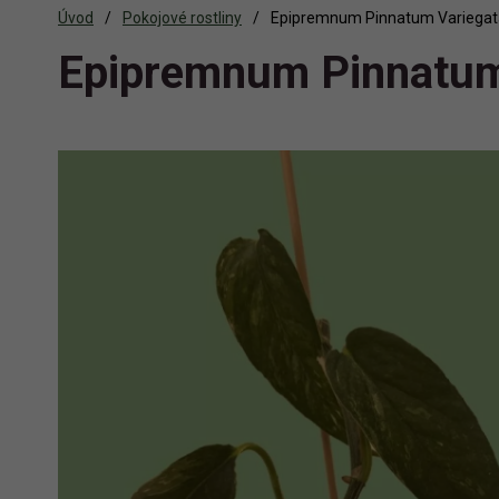
Úvod
Pokojové rostliny
Epipremnum Pinnatum Variegat
Epipremnum Pinnatum