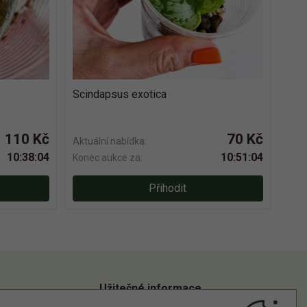
Scindapsus exotica
110 Kč
70 Kč
Aktuální nabídka:
10:38:03
10:51:03
Konec aukce za:
Přihodit
Užitečné informace