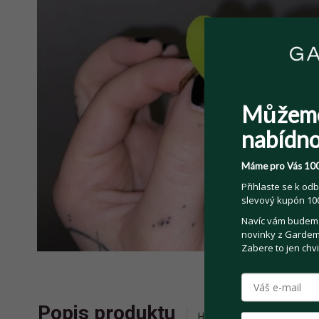
Můžem
nabídno
Máme pro Vás 100
Přihlaste se k odb
slevový kupón 100
Navíc vám budeme 
novinky z Gardemo
Zabere to jen chvi
Popis produktu
Historie příhozů
Zepta