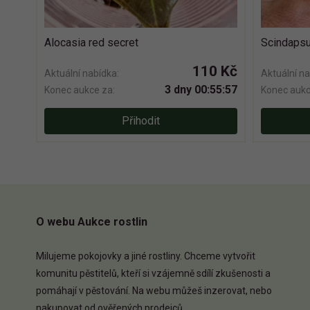
Alocasia red secret
Scindapsu
110 Kč
Aktuální nabídka:
Aktuální na
3 dny 00:55:56
Konec aukce za:
Konec aukc
Přihodit
O webu Aukce rostlin
Milujeme pokojovky a jiné rostliny. Chceme vytvořit
komunitu pěstitelů, kteří si vzájemně sdílí zkušenosti a
pomáhají v pěstování. Na webu můžeš inzerovat, nebo
nakupovat od ověřených prodejců.