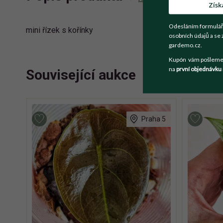
Získ
Odesláním formulář
mini řízek s kořínky
osobních údajů a se 
gardemo.cz.
Kupón vám pošleme n
na
první objednávku
Související aukce
Praha 5