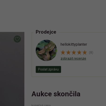
Prodejce
hellokittyplanter
(8)
zobrazit recenze
Poslat zprávu
Aukce skončila
konečná cena