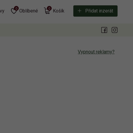
0
0
vy
Oblíbené
Košík
Přidat inzerát
Vypnout reklamy?