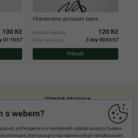
Philodendron gloriosum zebra
100 Kč
120 Kč
Aktuální nabídka:
y 01:10:56
3 dny 00:53:56
Konec aukce za:
Přihodit
Užitečné informace
m s webem?
Informace o zpracování osobních údajů
Zásady používání cookies
šovat, potřebujeme si o návštěvnícíh ukládat soubory Cookies.
tové informace, které jsou pro nás nápomocné při vyhodnocování