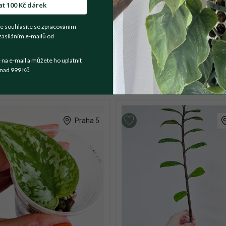
at 100 Kč dárek
e souhlasíte se zpracováním
zasíláním e-mailů od
a e-mail a můžete ho uplatnit
nad 999 Kč.
Praha 5