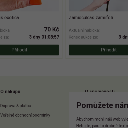
s exotica
Zamioculcas zamiifoli
70 Kč
bídka:
Aktuální nabídka:
3 dny 01:08:56
3 dn
e za:
Konec aukce za:
Přihodit
Přihodit
O nákupu
O společnosti
Pomůžete ná
Doprava & platba
O nás
Veřejné obchodní podmínky
Kontakt
Abychom mohli náš web vylep
Nebojte, jsou to drobné tex