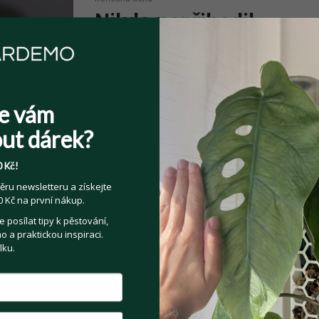
Nikdo nepřihodil
e vám
ut dárek?
Sdílejte na:
Facebook
Twitter
Email
 Kč!
ěru newsletteru a získejte
Kategorie:
Pokojové rostliny
 Kč na první nákup.
posílat tipy k pěstování,
 a praktickou inspiraci.
lku.
t se prodejce