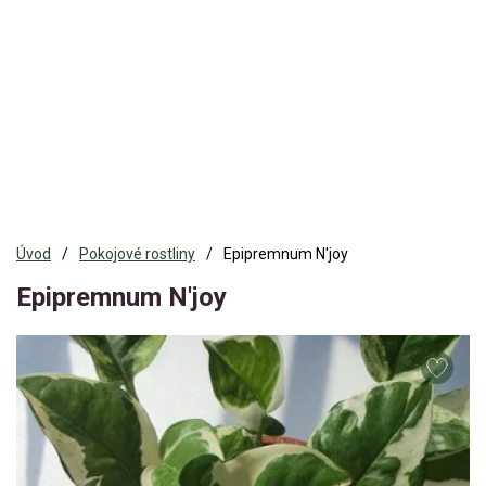
Úvod
Pokojové rostliny
Epipremnum N'joy
Epipremnum N'joy