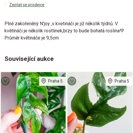
Zeptat se prodejce
Plně zakořeněný N'joy ,v kvetináči je již několik týdnů. V
květináči je několik rostlinek,brzy to bude bohatá roslina💚
Průměr květináče je 9,5cm
Související aukce
Praha 5
Praha 5