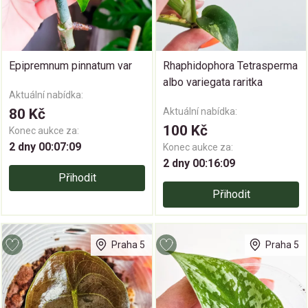
Epipremnum pinnatum var
Rhaphidophora Tetrasperma
albo variegata raritka
Aktuální nabídka:
80 Kč
Aktuální nabídka:
100 Kč
Konec aukce za:
2 dny 00:07:08
Konec aukce za:
2 dny 00:16:08
Přihodit
Přihodit
Praha 5
Praha 5