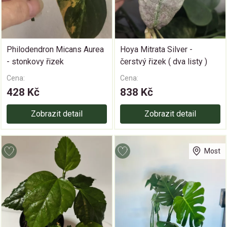
Philodendron Micans Aurea
Hoya Mitrata Silver -
- stonkovy řizek
čerstvý řizek ( dva listy )
Cena:
Cena:
428 Kč
838 Kč
Zobrazit detail
Zobrazit detail
Most