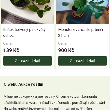
Ibišek červený plnokvětý
Monstera vzrostlá, průměr
odnož
21 cm
Cena:
Cena:
139 Kč
900 Kč
Zobrazit detail
Zobrazit detail
O webu Aukce rostlin
Milujeme pokojovky a jiné rostliny. Chceme vytvořit komunitu
pěstitelů, kteří si vzájemně sdílí zkušenosti a pomáhají v pěstování.
Na webu můžeš inzerovat, nebo nakupovat od ověřených