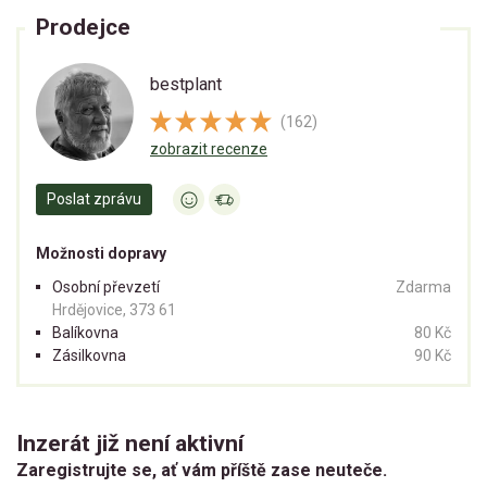
Prodejce
bestplant
(162)
zobrazit recenze
Poslat zprávu
Možnosti dopravy
Osobní převzetí
Zdarma
Hrdějovice, 373 61
Balíkovna
80 Kč
Zásilkovna
90 Kč
Inzerát již není aktivní
Zaregistrujte se, ať vám příště zase neuteče.