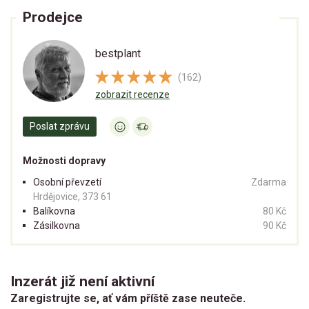
Prodejce
bestplant
(162)
zobrazit recenze
Poslat zprávu
Možnosti dopravy
Osobní převzetí
Zdarma
Hrdějovice, 373 61
Balíkovna
80 Kč
Zásilkovna
90 Kč
Inzerát již není aktivní
Zaregistrujte se, ať vám příště zase neuteče.