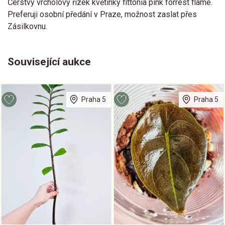
Čerstvý vrcholový řízek květinky fittonia pink forrest flame.
Preferuji osobní předání v Praze, možnost zaslat přes
Zásilkovnu.
Související aukce
Praha 5
Praha 5