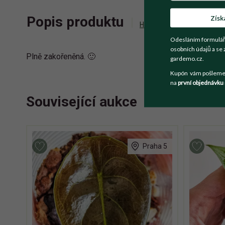
Získ
Popis produktu
Historie příhozů
Zepta
Odesláním formulář
osobních údajů a se 
Plně zakořeněná. 🙂
gardemo.cz.
Kupón vám pošleme n
na
první objednávku
Související aukce
Praha 5