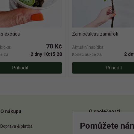
s exotica
Zamioculcas zamiifoli
70 Kč
bídka:
Aktuální nabídka:
2 dny 10:15:27
2 dn
e za:
Konec aukce za:
Přihodit
Přihodit
O nákupu
O společnosti
Pomůžete ná
Doprava & platba
O nás