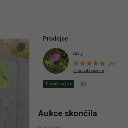
Prodejce
Anny
(29)
zobrazit recenze
Poslat zprávu
Aukce skončila
konečná cena