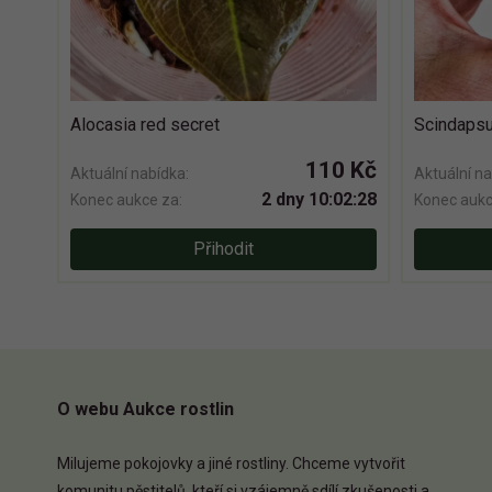
Alocasia red secret
Scindapsu
110 Kč
Aktuální nabídka:
Aktuální na
2 dny 10:02:27
Konec aukce za:
Konec aukc
Přihodit
O webu Aukce rostlin
Milujeme pokojovky a jiné rostliny. Chceme vytvořit
komunitu pěstitelů, kteří si vzájemně sdílí zkušenosti a