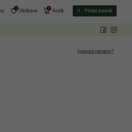
0
0
vy
Oblíbené
Košík
Přidat inzerát
Vypnout reklamy?