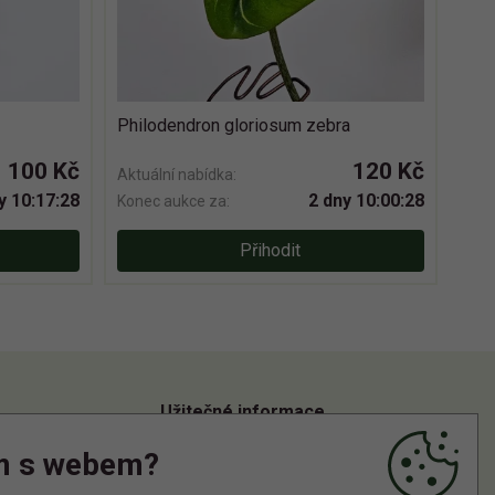
Philodendron gloriosum zebra
100 Kč
120 Kč
Aktuální nabídka:
y 10:17:27
2 dny 10:00:27
Konec aukce za:
Přihodit
Užitečné informace
m s webem?
Informace o zpracování osobních údajů