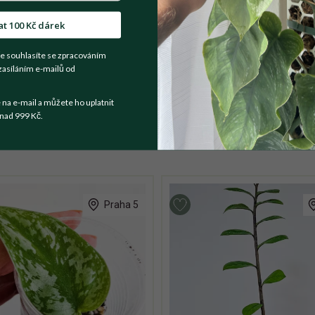
at 100 Kč dárek
t se prodejce
e souhlasíte se zpracováním
zasíláním e-mailů od
a e-mail a můžete ho uplatnit
nad 999 Kč.
Praha 5