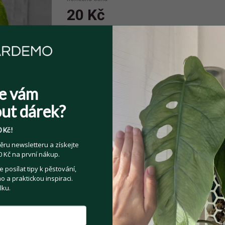
20 Kč
Spolehlivý prodejce
Prodejce má více jak 10 pozitivních
e vám
hodnocení.
ut dárek?
 Kč!
ěru newsletteru a získejte
 Kč na první nákup.
Sdílejte na:
posílat tipy k pěstování,
Facebook
Twitter
Email
 a praktickou inspiraci.
lku.
Kategorie:
Pokojové rostliny