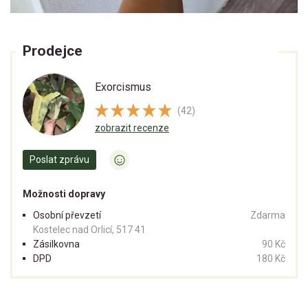
Prodejce
Exorcismus
(42)
zobrazit recenze
Poslat zprávu
Možnosti dopravy
Osobní převzetí
Zdarma
Kostelec nad Orlicí, 517 41
Zásilkovna
90 Kč
DPD
180 Kč