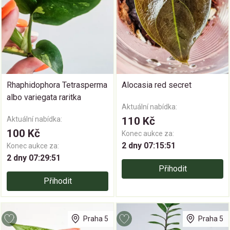
Rhaphidophora Tetrasperma
Alocasia red secret
albo variegata raritka
Aktuální nabídka:
Aktuální nabídka:
110 Kč
100 Kč
Konec aukce za:
2 dny 07:15:50
Konec aukce za:
2 dny 07:29:50
Přihodit
Přihodit
Praha 5
Praha 5