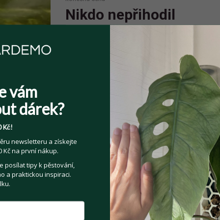
Nikdo nepřihodil
Spolehlivý prodejce
Prodejce má více jak 10 pozitivních
e vám
hodnocení.
ut dárek?
 Kč!
ěru newsletteru a získejte
 Kč na první nákup.
Sdílejte na:
posílat tipy k pěstování,
Facebook
Twitter
Email
 a praktickou inspiraci.
lku.
Kategorie:
Pokojové rostliny