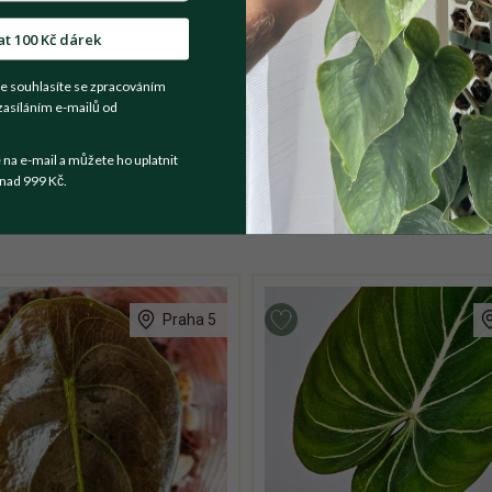
at 100 Kč dárek
t se prodejce
e souhlasíte se zpracováním
zasíláním e-mailů od
a e-mail a můžete ho uplatnit
nad 999 Kč.
Praha 5