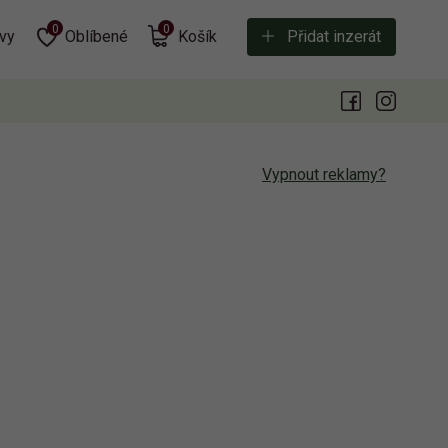
0
0
vy
Oblíbené
Košík
Přidat inzerát
Vypnout reklamy?