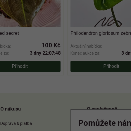
red secret
Philodendron gloriosum zebr
100 Kč
bídka:
Aktuální nabídka:
3 dny 22:07:47
3 dn
e za:
Konec aukce za:
Přihodit
Přihodit
O nákupu
O společnosti
Pomůžete ná
Doprava & platba
O nás