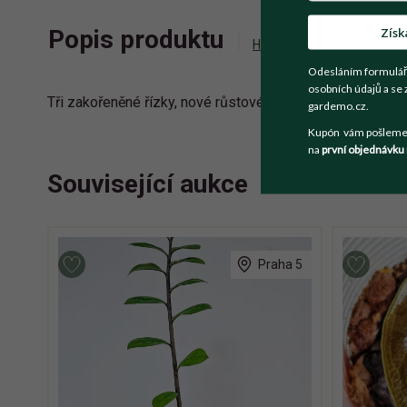
Získ
Popis produktu
Historie příhozů
Zepta
Odesláním formulář
osobních údajů a se 
Tři zakořeněné řízky, nové růstové body.
gardemo.cz.
Kupón vám pošleme n
na
první objednávku
Související aukce
Praha 5