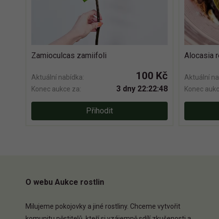
Zamioculcas zamiifoli
Alocasia 
100 Kč
Aktuální nabídka:
Aktuální na
3 dny 22:22:47
Konec aukce za:
Konec aukc
Přihodit
O webu Aukce rostlin
Milujeme pokojovky a jiné rostliny. Chceme vytvořit
komunitu pěstitelů, kteří si vzájemně sdílí zkušenosti a