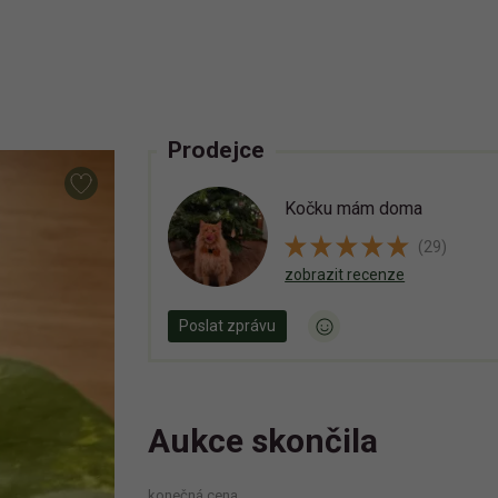
Prodejce
Kočku mám doma
(29)
zobrazit recenze
Poslat zprávu
Aukce skončila
konečná cena