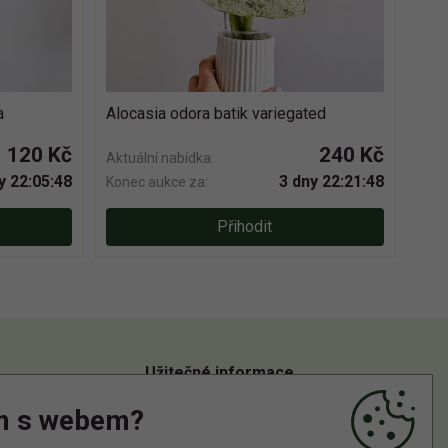
a
Alocasia odora batik variegated
120 Kč
240 Kč
Aktuální nabídka:
y 22:05:47
3 dny 22:21:47
Konec aukce za:
Přihodit
Užitečné informace
m s webem?
Informace o zpracování osobních údajů