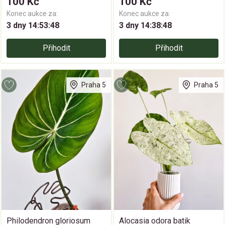
100 Kč
100 Kč
Konec aukce za:
Konec aukce za:
3 dny 14:53:47
3 dny 14:38:47
Přihodit
Přihodit
Praha 5
Praha 5
Philodendron gloriosum
Alocasia odora batik