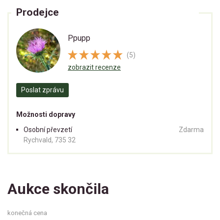
Prodejce
Ppupp
(5)
zobrazit recenze
Poslat zprávu
Možnosti dopravy
Osobní převzetí
Zdarma
Rychvald, 735 32
Aukce skončila
konečná cena