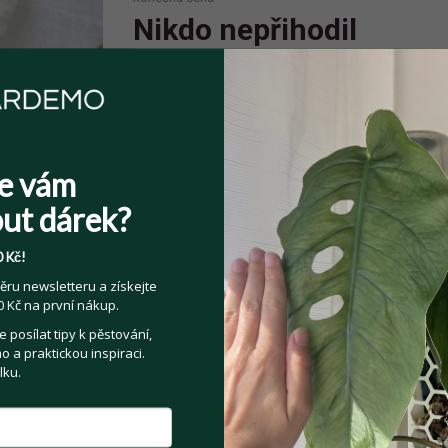
Nikdo nepřihodil
e vám
Sdílejte na:
ut dárek?
Facebook
Twitter
Email
 Kč!
Kategorie:
Pokojové rostliny
ěru newsletteru a získejte
 Kč na první nákup.
posílat tipy k pěstování,
 a praktickou inspiraci.
lku.
t se prodejce