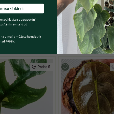
at 100 Kč dárek
robium nobile ktorú som vypestovala z odrezkov mojej veľkej rast
e souhlasíte se zpracováním
zasíláním e-mailů od
a e-mail a můžete ho uplatnit
nad 999 Kč.
Praha 5