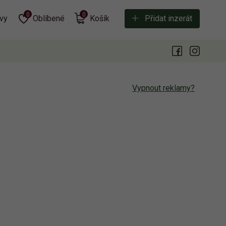
0
0
vy
Oblíbené
Košík
Přidat inzerát
Vypnout reklamy?