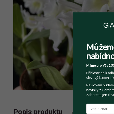
Můžem
nabídno
Máme pro Vás 100
Přihlaste se k odb
slevový kupón 100
Navíc vám budeme 
novinky z Gardemo
Zabere to jen chvi
Popis produktu
Historie příhozů
Zepta