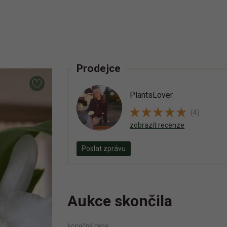
Prodejce
PlantsLover
(4)
zobrazit recenze
Poslat zprávu
Aukce skončila
konečná cena