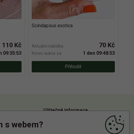
Scindapsus exotica
110 Kč
70 Kč
Aktuální nabídka:
n 09:35:52
1 den 09:48:52
Konec aukce za:
Přihodit
Užitečné informace
m s webem?
Informace o zpracování osobních údajů