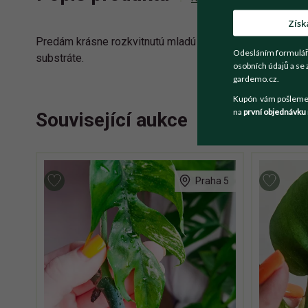
Získ
Predám krásne rozkvitnutú mladú rastlinku orchidei Dend
Odesláním formulář
substráte.
osobních údajů a se 
gardemo.cz.
Kupón vám pošleme n
na
první objednávku
Související aukce
Praha 5