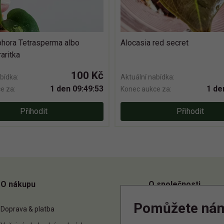
hora Tetrasperma albo
Alocasia red secret
raritka
100 Kč
bídka:
Aktuální nabídka:
1 den 09:49:52
1 de
e za:
Konec aukce za:
Přihodit
Přihodit
O nákupu
O společnosti
Pomůžete ná
Doprava & platba
O nás