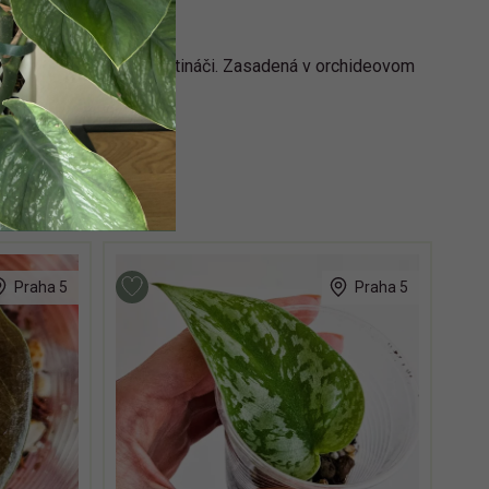
liny. Viac rastlín v kvetináči. Zasadená v orchideovom
Praha 5
Praha 5