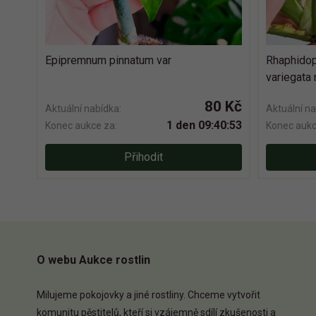
Epipremnum pinnatum var
Rhaphidop
variegata 
80 Kč
Aktuální nabídka:
Aktuální na
1 den 09:40:52
Konec aukce za:
Konec aukc
Přihodit
O webu Aukce rostlin
Milujeme pokojovky a jiné rostliny. Chceme vytvořit
komunitu pěstitelů, kteří si vzájemně sdílí zkušenosti a