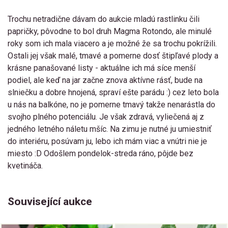
Trochu netradične dávam do aukcie mladú rastlinku čili
papričky, pôvodne to bol druh Magma Rotondo, ale minulé
roky som ich mala viacero a je možné že sa trochu pokrížili.
Ostali jej však malé, tmavé a pomerne dosť štipľavé plody a
krásne panašované listy - aktuálne ich má síce menší
podiel, ale keď na jar začne znova aktívne rásť, bude na
slniečku a dobre hnojená, spraví ešte parádu :) cez leto bola
u nás na balkóne, no je pomerne tmavý takže nenarástla do
svojho plného potenciálu. Je však zdravá, vyliečená aj z
jedného letného náletu mšíc. Na zimu je nutné ju umiestniť
do interiéru, posúvam ju, lebo ich mám viac a vnútri nie je
miesto :D Odošlem pondelok-streda ráno, pôjde bez
kvetináča.
Související aukce