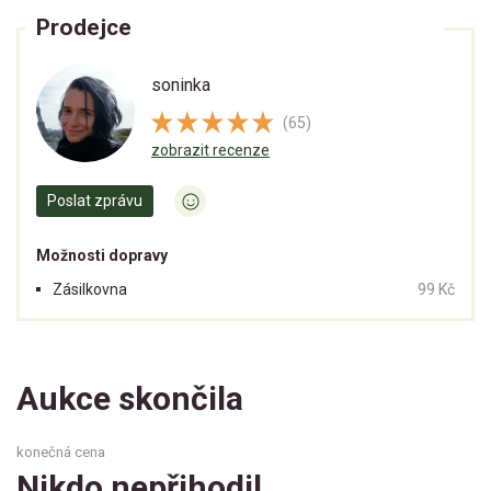
Prodejce
soninka
(65)
zobrazit recenze
Poslat zprávu
Možnosti dopravy
Zásilkovna
99 Kč
Aukce skončila
konečná cena
Nikdo nepřihodil