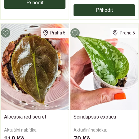
Přihodit
Přihodit
Praha 5
Praha 5
Alocasia red secret
Scindapsus exotica
Aktuální nabídka:
Aktuální nabídka:
110 Kč
70 Kč