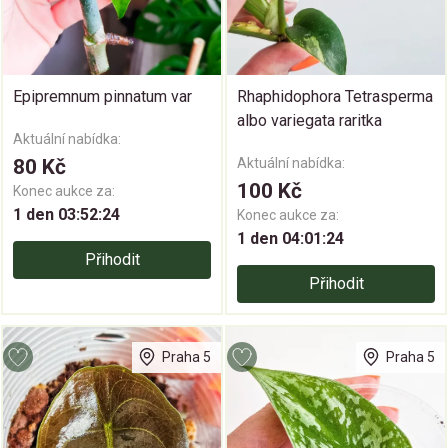
Epipremnum pinnatum var
Rhaphidophora Tetrasperma
albo variegata raritka
Aktuální nabídka:
80 Kč
Aktuální nabídka:
100 Kč
Konec aukce za:
1 den 03:52:24
Konec aukce za:
1 den 04:01:24
Přihodit
Přihodit
Praha 5
Praha 5