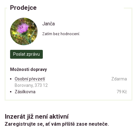
Prodejce
Janča
Zatím bez hodnocení.
Poslat zprávu
Možnosti dopravy
Osobní převzetí
Zdarma
Borovany, 373 12
Zásilkovna
79 Kč
Inzerát již není aktivní
Zaregistrujte se, ať vám příště zase neuteče.