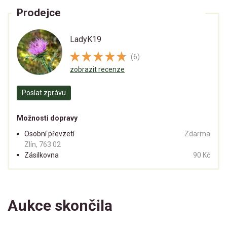
Prodejce
LadyK19
(6)
zobrazit recenze
Poslat zprávu
Možnosti dopravy
Osobní převzetí
Zdarma
Zlín, 763 02
Zásilkovna
90 Kč
Aukce skončila