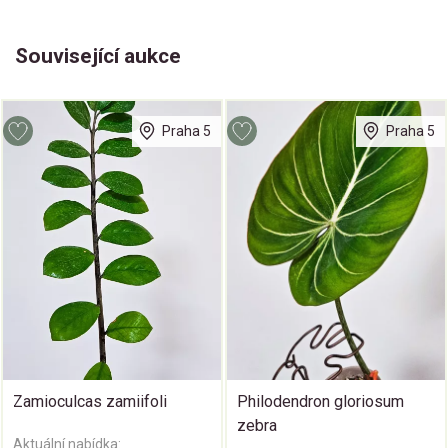
Související aukce
Praha 5
Praha 5
Zamioculcas zamiifoli
Philodendron gloriosum
zebra
Aktuální nabídka: