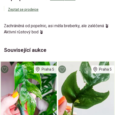
Zeptat se prodejce
Zachráněná od popelnic, asi měla breberky, ale zaléčená 🪴
Aktivní růstový bod 🪴
Související aukce
Praha 5
Praha 5