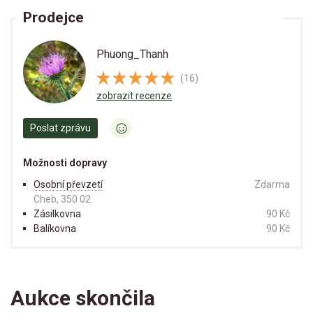
Prodejce
Phuong_Thanh
(16)
zobrazit recenze
Poslat zprávu
Možnosti dopravy
Osobní převzetí
Zdarma
Cheb, 350 02
Zásilkovna
90 Kč
Balíkovna
90 Kč
Aukce skončila