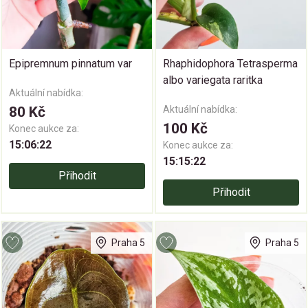
Epipremnum pinnatum var
Rhaphidophora Tetrasperma
albo variegata raritka
Aktuální nabídka:
80 Kč
Aktuální nabídka:
100 Kč
Konec aukce za:
15:06:21
Konec aukce za:
15:15:21
Přihodit
Přihodit
Praha 5
Praha 5