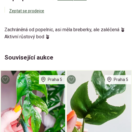
Zeptat se prodejce
Zachráněná od popelnic, asi měla breberky, ale zaléčená 🪴
Aktivní růstový bod 🪴
Související aukce
Praha 5
Praha 5