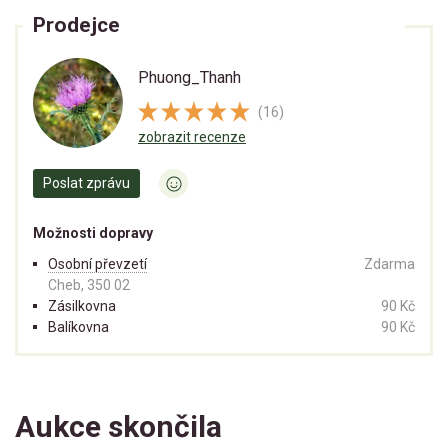
Prodejce
Phuong_Thanh
(16)
zobrazit recenze
Poslat zprávu
Možnosti dopravy
Osobní převzetí
Zdarma
Cheb, 350 02
Zásilkovna
90 Kč
Balíkovna
90 Kč
Aukce skončila