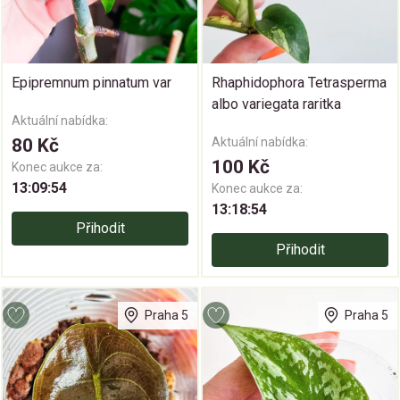
Epipremnum pinnatum var
Rhaphidophora Tetrasperma
albo variegata raritka
Aktuální nabídka:
80 Kč
Aktuální nabídka:
100 Kč
Konec aukce za:
13:09:53
Konec aukce za:
13:18:53
Přihodit
Přihodit
Praha 5
Praha 5