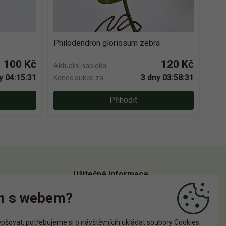
Philodendron gloriosum zebra
100 Kč
120 Kč
Aktuální nabídka:
y 04:15:30
3 dny 03:58:30
Konec aukce za:
Přihodit
Užitečné informace
m s webem?
Informace o zpracování osobních údajů
Zásady používání cookies
šovat, potřebujeme si o návštěvnícíh ukládat soubory Cookies.