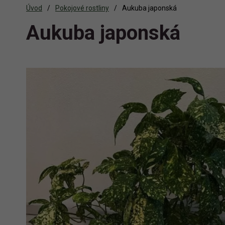
Úvod
Pokojové rostliny
Aukuba japonská
Aukuba japonská