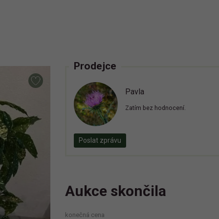
Prodejce
Pavla
Zatím bez hodnocení.
Poslat zprávu
Aukce skončila
konečná cena