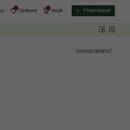
0
0
vy
Oblíbené
Košík
Přidat inzerát
Vypnout reklamy?