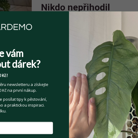
Nikdo nepřihodil
e vám
Sdílejte na:
ut dárek?
Facebook
Twitter
Email
 Kč!
ěru newsletteru a získejte
Kategorie:
Pokojové rostliny
 Kč na první nákup.
posílat tipy k pěstování,
 a praktickou inspiraci.
lku.
t se prodejce