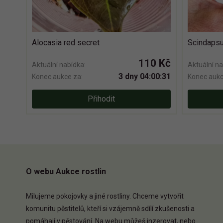
Alocasia red secret
Scindapsu
110 Kč
Aktuální nabídka:
Aktuální na
3 dny 04:00:30
Konec aukce za:
Konec aukc
Přihodit
O webu Aukce rostlin
Milujeme pokojovky a jiné rostliny. Chceme vytvořit
komunitu pěstitelů, kteří si vzájemně sdílí zkušenosti a
pomáhají v pěstování. Na webu můžeš inzerovat, nebo