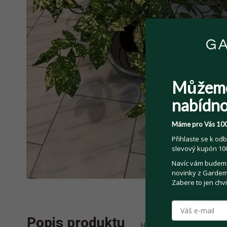
Můžem
nabídno
Máme pro Vás 100
Přihlaste se k odb
slevový kupón 100
Navíc vám budeme 
novinky z Gardemo
Zabere to jen chvi
Popis produktu
Historie příhozů
Zepta