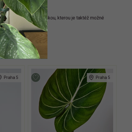
se jedná o aukubu japonskou, kterou je taktéž možné
Praha 5
Praha 5