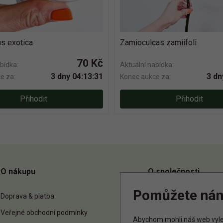
s exotica
Zamioculcas zamiifoli
70 Kč
bídka:
Aktuální nabídka:
3 dny 04:13:30
3 dn
e za:
Konec aukce za:
Přihodit
Přihodit
O nákupu
O společnosti
Pomůžete ná
Doprava & platba
O nás
Veřejné obchodní podmínky
Kontakt
Abychom mohli náš web vylep