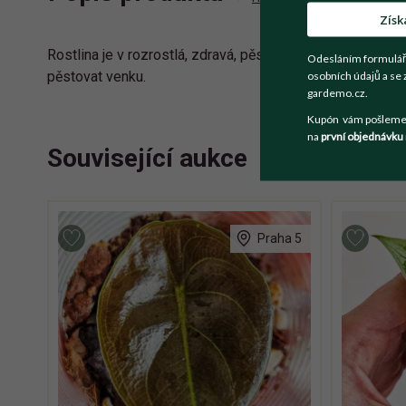
Získ
Rostlina je v rozrostlá, zdravá, pěstována v květináči. 
Odesláním formulář
pěstovat venku.
osobních údajů a se 
gardemo.cz.
Kupón vám pošleme n
na
první objednávku
Související aukce
Praha 5