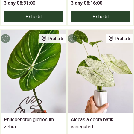
3 dny 08:30:59
3 dny 08:15:59
Přihodit
Přihodit
Praha 5
Praha 5
Philodendron gloriosum
Alocasia odora batik
zebra
variegated