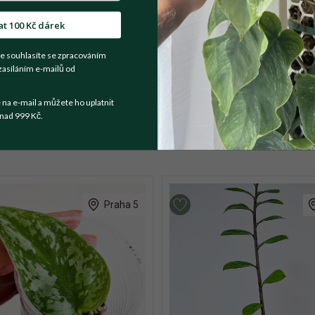
at 100 Kč dárek
t se prodejce
e souhlasíte se zpracováním
zasíláním e-mailů od
 list se vybarvuje
a e-mail a můžete ho uplatnit
nad 999 Kč.
Praha 5