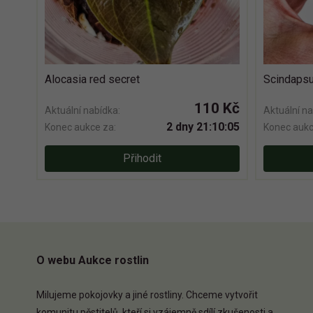
Alocasia red secret
Scindapsu
110 Kč
Aktuální nabídka:
Aktuální na
2 dny 21:10:04
Konec aukce za:
Konec aukc
Přihodit
O webu Aukce rostlin
Milujeme pokojovky a jiné rostliny. Chceme vytvořit
komunitu pěstitelů, kteří si vzájemně sdílí zkušenosti a