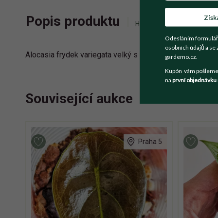
Získ
Popis produktu
Historie příhozů
Zepta
Odesláním formulář
osobních údajů a se 
Alocasia frydek variegata velký s pěknou genetikou. Nový
gardemo.cz.
Kupón vám pošleme n
na
první objednávku
Související aukce
Praha 5