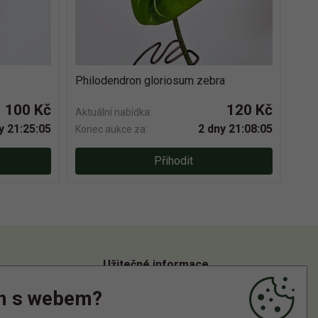
Philodendron gloriosum zebra
100 Kč
120 Kč
Aktuální nabídka:
y 21:25:04
2 dny 21:08:04
Konec aukce za:
Přihodit
Užitečné informace
m s webem?
Informace o zpracování osobních údajů