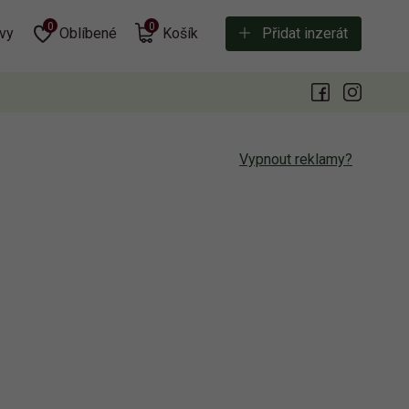
0
0
vy
Oblíbené
Košík
Přidat inzerát
Vypnout reklamy?