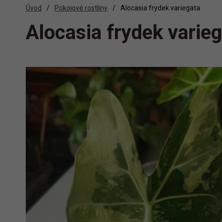
Úvod
Pokojové rostliny
Alocasia frydek variegata
Alocasia frydek varie