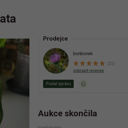
gata
Prodejce
bonbonek
(25)
zobrazit recenze
Poslat zprávu
Aukce skončila
konečná cena