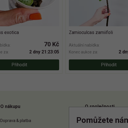
s exotica
Zamioculcas zamiifoli
70 Kč
bídka:
Aktuální nabídka:
2 dny 21:23:04
2 dn
e za:
Konec aukce za:
Přihodit
Přihodit
O nákupu
O společnosti
Pomůžete ná
Doprava & platba
O nás