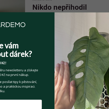
Nikdo nepřihodil
Spolehlivý prodejce
Prodejce má více jak 10 pozitivních
e vám
hodnocení.
ut dárek?
 Kč!
ěru newsletteru a získejte
 Kč na první nákup.
Sdílejte na:
posílat tipy k pěstování,
Facebook
Twitter
Email
 a praktickou inspiraci.
lku.
Kategorie:
Pokojové rostliny