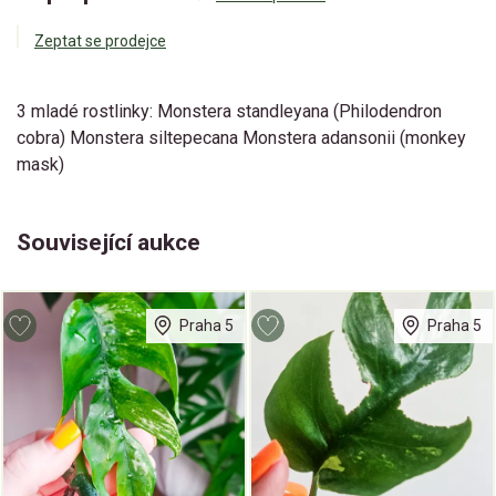
Zeptat se prodejce
3 mladé rostlinky: Monstera standleyana (Philodendron
cobra) Monstera siltepecana Monstera adansonii (monkey
mask)
Související aukce
Praha 5
Praha 5