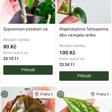
Epipremnum pinnatum var
Rhaphidophora Tetrasperma
albo variegata raritka
Aktuální nabídka:
80 Kč
Aktuální nabídka:
100 Kč
Konec aukce za:
23:15:11
Konec aukce za:
23:24:11
Přihodit
Přihodit
Praha 5
Praha 5