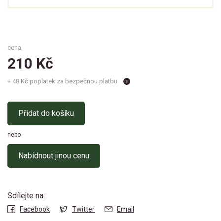
cena
210
Kč
+ 48 Kč poplatek za bezpečnou platbu
i
Přidat do košíku
nebo
Nabídnout jinou cenu
Sdílejte na:
Facebook
Twitter
Email