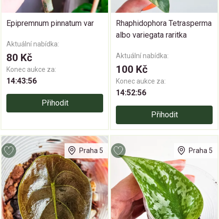
Epipremnum pinnatum var
Rhaphidophora Tetrasperma
albo variegata raritka
Aktuální nabídka:
80 Kč
Aktuální nabídka:
100 Kč
Konec aukce za:
14:43:55
Konec aukce za:
14:52:55
Přihodit
Přihodit
Praha 5
Praha 5