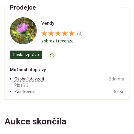
Prodejce
Vendy
(3)
zobrazit recenze
Poslat zprávu
Možnosti dopravy
Osobní převzetí
Zdarma
Plzeň 3,
Zásilkovna
89 Kč
Aukce skončila